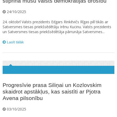
stiprina mūsu valsts demokrātijas drošību
24/10/2025
24. oktobrī Valsts prezidents Edgars Rinkēvičs Rīgas pilī tikās ar
Satversmes tiesas priekšsēdētāju Irēnu Kucinu. Valsts prezidents
un Satversmes tiesas priekšsēdētāja pārrunāja Satversmes...
Lasīt tālāk
Progresīvie prasa Siliņai un Kozlovskim
skaidrot apstākļus, kas saistīti ar Pjotra
Avena pilsonību
03/10/2025