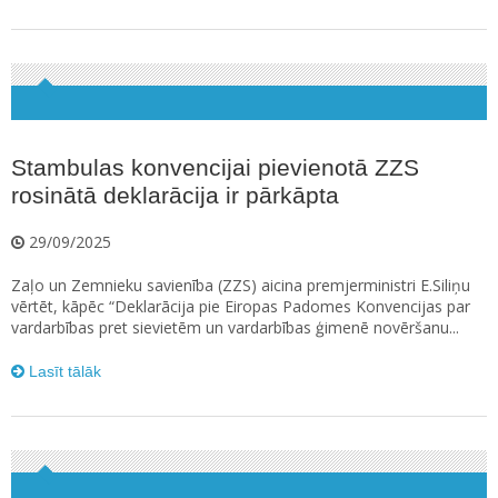
Stambulas konvencijai pievienotā ZZS
rosinātā deklarācija ir pārkāpta
29/09/2025
Zaļo un Zemnieku savienība (ZZS) aicina premjerministri E.Siliņu
vērtēt, kāpēc “Deklarācija pie Eiropas Padomes Konvencijas par
vardarbības pret sievietēm un vardarbības ģimenē novēršanu...
Lasīt tālāk