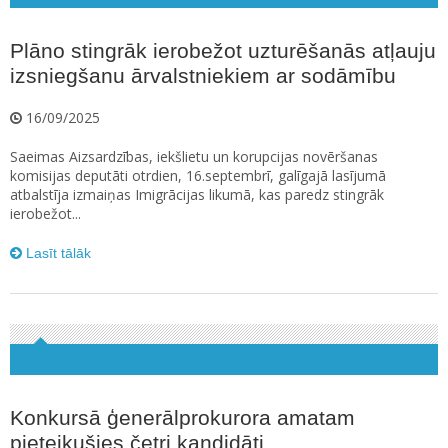
Plāno stingrāk ierobežot uzturēšanās atļauju
izsniegšanu ārvalstniekiem ar sodāmību
16/09/2025
Saeimas Aizsardzības, iekšlietu un korupcijas novēršanas
komisijas deputāti otrdien, 16.septembrī, galīgajā lasījumā
atbalstīja izmaiņas Imigrācijas likumā, kas paredz stingrāk
ierobežot...
Lasīt tālāk
Konkursā ģenerālprokurora amatam
pieteikušies četri kandidāti