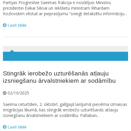
Partijas Progresīvie Saeimas frakcija ir nosūtījusi Ministru
prezidentei Evikai Siliņai un Iekšlietu ministram Rihardam
Kozlovskim vēstuli ar pieprasījumu “sniegt detalizētu informāciju...
Lasīt tālāk
Stingrāk ierobežo uzturēšanās atļauju
izsniegšanu ārvalstniekiem ar sodāmību
02/10/2025
Saeima ceturtdien, 2. oktobrī, galīgajā lasījumā pieņēma izmaiņas
Imigrācijas likumā, kas stingrāk ierobežo uzturēšanās atļauju
izsniegšanu ārvalstniekiem ar sodāmību. Patlaban...
Lasīt tālāk