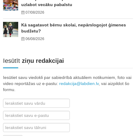
uzlabot vecāku pabalstu
07/08/2026
Kā sagatavot bērnu skolai, nepārslogojot ģimenes
budžetu?
06/08/2026
Iesūtīt
ziņu redakcijai
Iesūtiet savu viedokli par sabiedrībā aktuāliem notikumiem, foto vai
video reportāžas uz e-pastu:
redakcija@labdien.lv
, vai aizpildot šo
formu.