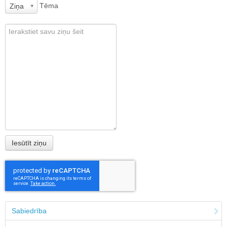
Tēma
Ziņa
Sabiedrība