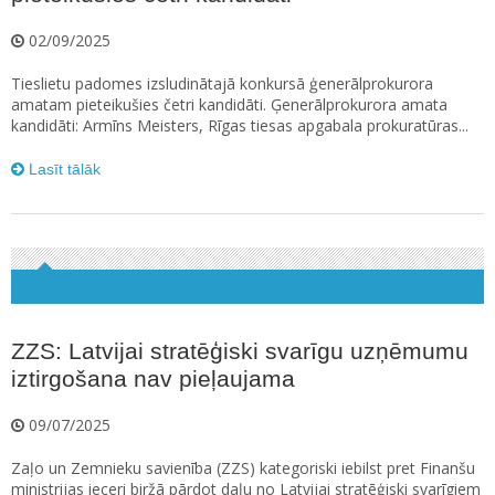
02/09/2025
Tieslietu padomes izsludinātajā konkursā ģenerālprokurora
amatam pieteikušies četri kandidāti. Ģenerālprokurora amata
kandidāti: Armīns Meisters, Rīgas tiesas apgabala prokuratūras...
Lasīt tālāk
ZZS: Latvijai stratēģiski svarīgu uzņēmumu
iztirgošana nav pieļaujama
09/07/2025
Zaļo un Zemnieku savienība (ZZS) kategoriski iebilst pret Finanšu
ministrijas ieceri biržā pārdot daļu no Latvijai stratēģiski svarīgiem