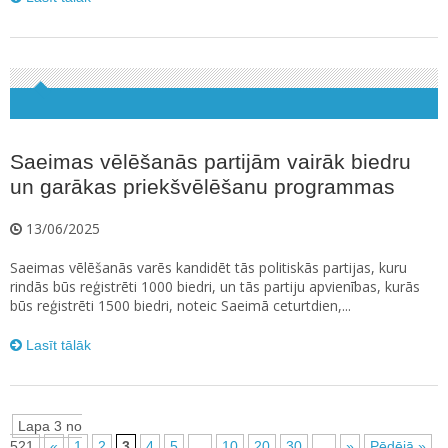
Saeimas vēlēšanās partijām vairāk biedru
un garākas priekšvēlēšanu programmas
13/06/2025
Saeimas vēlēšanās varēs kandidēt tās politiskās partijas, kuru
rindās būs reģistrēti 1000 biedri, un tās partiju apvienības, kurās
būs reģistrēti 1500 biedri, noteic Saeimā ceturtdien,...
Lasīt tālāk
Lapa 3 no
521
«
1
2
3
4
5
...
10
20
30
...
»
Pēdējā »