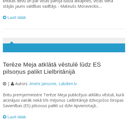
kritikas devu un pat viņas partija lūdza atkāpties, viņas vietā
stājās jauns valdības vadītājs - Mateušs Moraveckis....
Lasīt tālāk
Terēze Meja atklātā vēstulē lūdz ES
pilsoņus palikt Lielbritānijā
|
Autors:
Anete Jansone, Labdien.lv
Britu premjerministre Terēze Meja publicējusi atklātu vēstuli, kurā
aicinājusi vairāk nekā trīs miljonus Lielbritānijā dzīvojošos Eiropas
Savienības (ES) pilsoņus palikt uz dzīvi Apvienotajā...
Lasīt tālāk