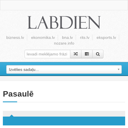
bizness.lv
ekonomika.lv
bna.lv
rits.lv
eksports.lv
nozare.info
Izvēlies sadaļu...
Pasaulē