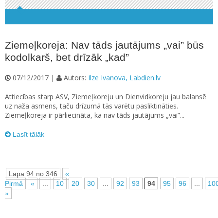
Ziemeļkoreja: Nav tāds jautājums „vai” būs
kodolkarš, bet drīzāk „kad”
07/12/2017 |
Autors:
Ilze Ivanova, Labdien.lv
Attiecības starp ASV, Ziemeļkoreju un Dienvidkoreju jau balansē
uz naža asmens, taču drīzumā tās varētu pasliktināties.
Ziemeļkoreja ir pārliecināta, ka nav tāds jautājums „vai”...
Lasīt tālāk
Lapa 94 no 346
«
Pirmā
«
...
10
20
30
...
92
93
94
95
96
...
10
»