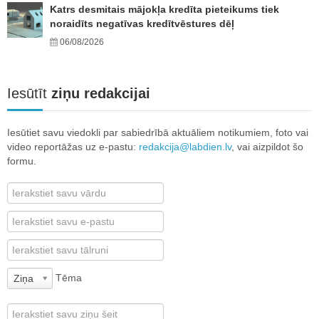
Katrs desmitais mājokļa kredīta pieteikums tiek
noraidīts negatīvas kredītvēstures dēļ
06/08/2026
Iesūtīt
ziņu redakcijai
Iesūtiet savu viedokli par sabiedrībā aktuāliem notikumiem, foto vai
video reportāžas uz e-pastu:
redakcija@labdien.lv
, vai aizpildot šo
formu.
Tēma
Ziņa