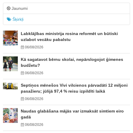
Jaunumi
Šķirkļi
Labklājības ministrija rosina reformēt un būtiski
uzlabot vecāku pabalstu
06/08/2026
Kā sagatavot bērnu skolai, nepārslogojot ģimenes
budžetu?
06/08/2026
Septiņos mēnešos Vivi vilcienos pārvadāti 12 miljoni
pasažieru; jūlijā 97,4 % reisu izpildīti laikā
06/08/2026
Naudas glabāšana mājās var izmaksāt simtiem eiro
gadā
06/08/2026