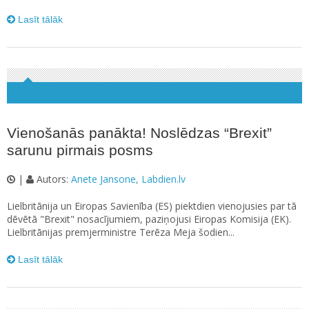
Lasīt tālāk
Vienošanās panākta! Noslēdzas “Brexit”
sarunu pirmais posms
|
Autors:
Anete Jansone, Labdien.lv
Lielbritānija un Eiropas Savienība (ES) piektdien vienojusies par tā
dēvētā "Brexit" nosacījumiem, paziņojusi Eiropas Komisija (EK).
Lielbritānijas premjerministre Terēza Meja šodien...
Lasīt tālāk