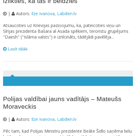
izlikties, ka tas ir beidzies
|
Autors:
Ilze Ivanova, Labdien.lv
Atsaucoties uz Krievijas paziņojumu, ka, pateicoties viņu un
Sīrijas prezidenta Bašara al Asada spēkiem, teroristu grupējums
"Daesh" ("Islāma valsts") ir iznīcināts, tādējādi pavēlēja...
Lasīt tālāk
Polijas valdībai jauns vadītājs – Mateušs
Moraveckis
|
Autors:
Ilze Ivanova, Labdien.lv
Pēc tam, kad Polijas Ministru prezidente Beāte Šidlo saņēma lielu