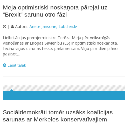
Meja optimistiski noskaņota pārejai uz
“Brexit” sarunu otro fāzi
|
Autors:
Anete Jansone, Labdien.lv
Lielbritānijas premjerministre Terēza Meja pēc veiksmīgās
vienošanās ar Eiropas Savienību (ES) ir optimistiski noskaņota,
liecina viņas uzrunas teksts parlamentam. Viņa pirmdien plāno
paziņot,...
Lasīt tālāk
Sociāldemokrāti tomēr uzsāks koalīcijas
sarunas ar Merkeles konservatīvajiem