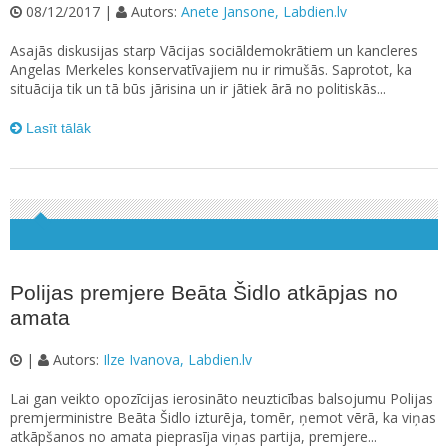
08/12/2017 |
Autors:
Anete Jansone, Labdien.lv
Asajās diskusijas starp Vācijas sociāldemokrātiem un kancleres
Angelas Merkeles konservatīvajiem nu ir rimušās. Saprotot, ka
situācija tik un tā būs jārisina un ir jātiek ārā no politiskās...
Lasīt tālāk
Polijas premjere Beāta Šidlo atkāpjas no
amata
|
Autors:
Ilze Ivanova, Labdien.lv
Lai gan veikto opozīcijas ierosināto neuzticības balsojumu Polijas
premjerministre Beāta Šidlo izturēja, tomēr, ņemot vērā, ka viņas
atkāpšanos no amata pieprasīja viņas partija, premjere...