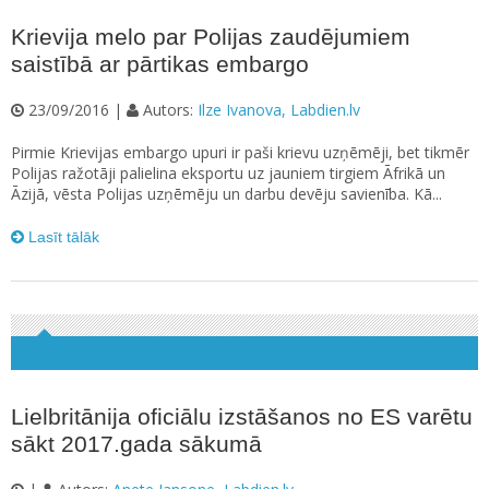
Krievija melo par Polijas zaudējumiem
saistībā ar pārtikas embargo
23/09/2016 |
Autors:
Ilze Ivanova, Labdien.lv
Pirmie Krievijas embargo upuri ir paši krievu uzņēmēji, bet tikmēr
Polijas ražotāji palielina eksportu uz jauniem tirgiem Āfrikā un
Āzijā, vēsta Polijas uzņēmēju un darbu devēju savienība. Kā...
Lasīt tālāk
Lielbritānija oficiālu izstāšanos no ES varētu
sākt 2017.gada sākumā