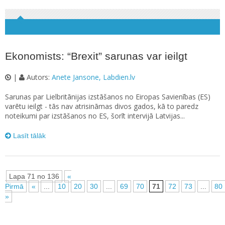
Ekonomists: “Brexit” sarunas var ieilgt
|
Autors:
Anete Jansone, Labdien.lv
Sarunas par Lielbritānijas izstāšanos no Eiropas Savienības (ES)
varētu ieilgt - tās nav atrisināmas divos gados, kā to paredz
noteikumi par izstāšanos no ES, šorīt intervijā Latvijas...
Lasīt tālāk
Lapa 71 no 136
«
Pirmā
«
...
10
20
30
...
69
70
71
72
73
...
80
»