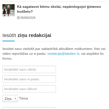
Kā sagatavot bērnu skolai, nepārslogojot ģimenes
budžetu?
06/08/2026
Iesūtīt
ziņu redakcijai
Iesūtiet savu viedokli par sabiedrībā aktuāliem notikumiem, foto vai
video reportāžas uz e-pastu:
redakcija@labdien.lv
, vai aizpildot šo
formu.
Tēma
Ziņa