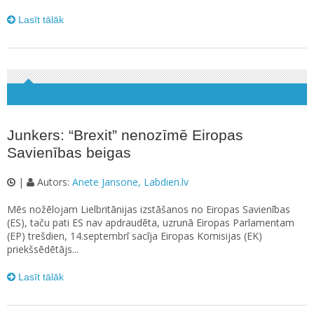
Lasīt tālāk
Junkers: “Brexit” nenozīmē Eiropas
Savienības beigas
|
Autors:
Anete Jansone, Labdien.lv
Mēs nožēlojam Lielbritānijas izstāšanos no Eiropas Savienības
(ES), taču pati ES nav apdraudēta, uzrunā Eiropas Parlamentam
(EP) trešdien, 14.septembrī sacīja Eiropas Komisijas (EK)
priekšsēdētājs...
Lasīt tālāk