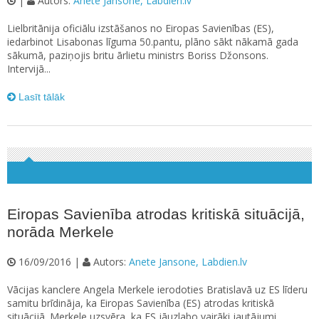
|
Autors:
Anete Jansone, Labdien.lv
Lielbritānija oficiālu izstāšanos no Eiropas Savienības (ES),
iedarbinot Lisabonas līguma 50.pantu, plāno sākt nākamā gada
sākumā, paziņojis britu ārlietu ministrs Boriss Džonsons.
Intervijā...
Lasīt tālāk
Eiropas Savienība atrodas kritiskā situācijā,
norāda Merkele
16/09/2016 |
Autors:
Anete Jansone, Labdien.lv
Vācijas kanclere Angela Merkele ierodoties Bratislavā uz ES līderu
samitu brīdināja, ka Eiropas Savienība (ES) atrodas kritiskā
situācijā. Merkele uzsvēra, ka ES jāuzlabo vairāki jautājumi,...