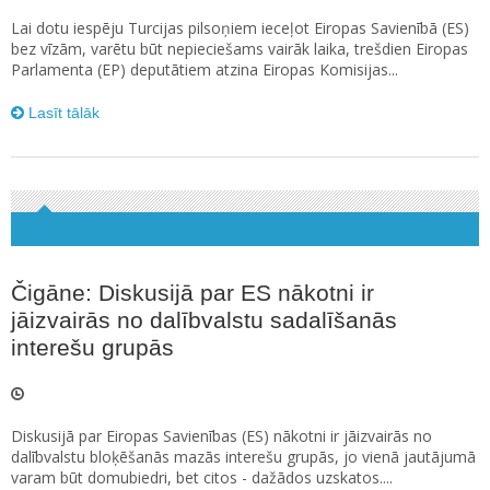
Lai dotu iespēju Turcijas pilsoņiem ieceļot Eiropas Savienībā (ES)
bez vīzām, varētu būt nepieciešams vairāk laika, trešdien Eiropas
Parlamenta (EP) deputātiem atzina Eiropas Komisijas...
Lasīt tālāk
Čigāne: Diskusijā par ES nākotni ir
jāizvairās no dalībvalstu sadalīšanās
interešu grupās
Diskusijā par Eiropas Savienības (ES) nākotni ir jāizvairās no
dalībvalstu bloķēšanās mazās interešu grupās, jo vienā jautājumā
varam būt domubiedri, bet citos - dažādos uzskatos....