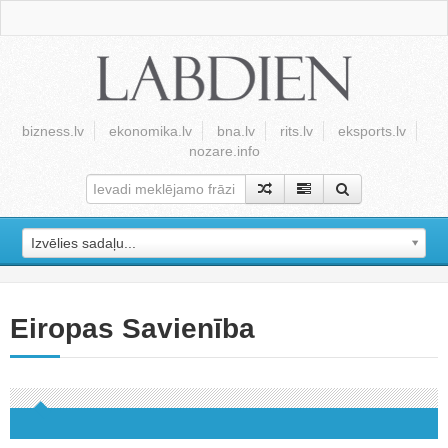
bizness.lv
ekonomika.lv
bna.lv
rits.lv
eksports.lv
nozare.info
Izvēlies sadaļu...
Eiropas Savienība