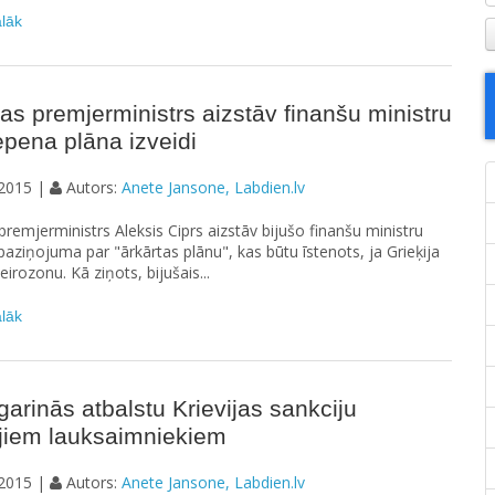
ālāk
jas premjerministrs aizstāv finanšu ministru
epena plāna izveidi
2015 |
Autors:
Anete Jansone, Labdien.lv
 premjerministrs Aleksis Ciprs aizstāv bijušo finanšu ministru
paziņojuma par "ārkārtas plānu", kas būtu īstenots, ja Grieķija
irozonu. Kā ziņots, bijušais...
ālāk
arinās atbalstu Krievijas sankciju
ajiem lauksaimniekiem
2015 |
Autors:
Anete Jansone, Labdien.lv