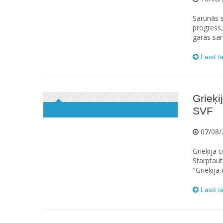
Sarunās s
progress,
garās saru
Lasīt t
Grieķi
SVF
07/08/
Grieķija
Starptaut
"Grieķija
Lasīt t