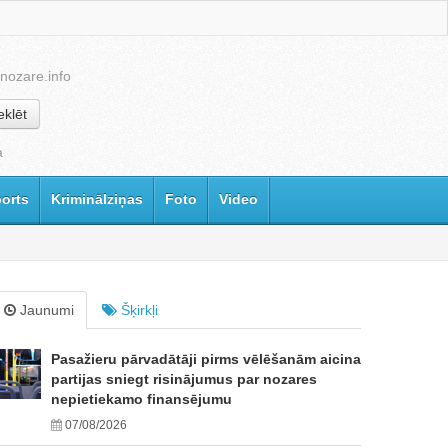
nozare.info
klēt
a
orts
Kriminālziņas
Foto
Video
Jaunumi
Šķirkļi
Pasažieru pārvadātāji pirms vēlēšanām aicina
partijas sniegt risinājumus par nozares
nepietiekamo finansējumu
07/08/2026