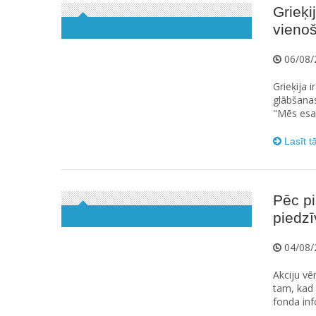
Grieķi
vienoš
06/08/
Grieķija 
glābšanas
"Mēs esam
Lasīt t
Pēc pi
piedzī
04/08/
Akciju vē
tam, kad 
fonda inf