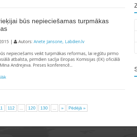
rieķijai būs nepieciešamas turpmākas
mas
2015 |
Autors:
Anete Jansone, Labdien.lv
 būs nepieciešams veikt turpmākas reformas, lai iegūtu pirmo
nsiālā atbalsta, pirmdien sacīja Eiropas Komisijas (EK) oficiālā
Mina Andrejeva. Preses konferencē...
ālāk
11
112
...
120
130
...
»
Pēdējā »