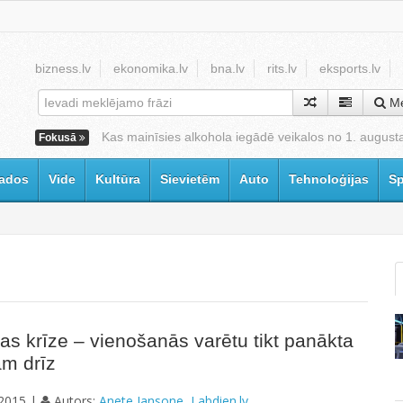
bizness.lv
ekonomika.lv
bna.lv
rits.lv
eksports.lv
Me
Kas mainīsies alkohola iegādē veikalos no 1. august
Fokusā
ados
Vide
Kultūra
Sievietēm
Auto
Tehnoloģijas
Sp
jas krīze – vienošanās varētu tikt panākta
am drīz
2015 |
Autors:
Anete Jansone, Labdien.lv