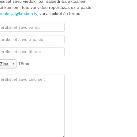
esūtiet savu viedokli par sabiedrībā aktuāliem
otikumiem, foto vai video reportāžas uz e-pastu:
edakcija@labdien.lv
, vai aizpildot šo formu.
Tēma
Ziņa