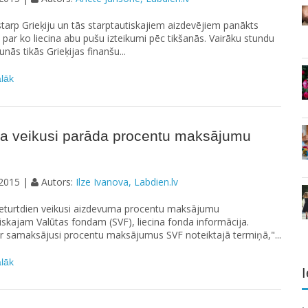
tarp Grieķiju un tās starptautiskajiem aizdevējiem panākts
 par ko liecina abu pušu izteikumi pēc tikšanās. Vairāku stundu
nās tikās Grieķijas finanšu...
ālāk
ja veikusi parāda procentu maksājumu
2015 |
Autors:
Ilze Ivanova, Labdien.lv
 ceturtdien veikusi aizdevuma procentu maksājumu
iskajam Valūtas fondam (SVF), liecina fonda informācija.
 ir samaksājusi procentu maksājumus SVF noteiktajā termiņā,"...
ālāk
I