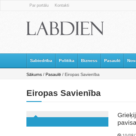
Par portālu
Kontakti
Sabiedrība
Politika
Bizness
Pasaulē
Nov
Sākums
/
Pasaulē
/ Eiropas Savienība
Eiropas Savienība
Grieķi
pavis
10/08/