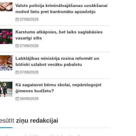
Valsts policija kriminālvajāšanas uzsākšanai
nodod lietu pret bankomātu apzadzēju
07/08/2026
Karstums atkāpsies, bet laiks saglabāsies
vasarīgi silts
07/08/2026
Labklājības ministrija rosina reformēt un
būtiski uzlabot vecāku pabalstu
07/08/2026
Kā sagatavot bērnu skolai, nepārslogojot
ģimenes budžetu?
06/08/2026
esūtīt
ziņu redakcijai