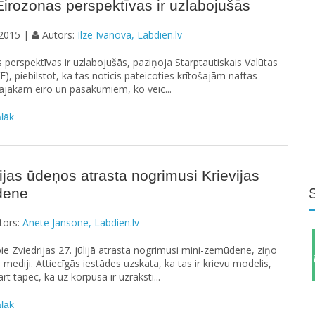
irozonas perspektīvas ir uzlabojušās
2015 |
Autors:
Ilze Ivanova, Labdien.lv
 perspektīvas ir uzlabojušās, paziņoja Starptautiskais Valūtas
F), piebilstot, ka tas noticis pateicoties krītošajām naftas
jākam eiro un pasākumiem, ko veic...
ālāk
ijas ūdeņos atrasta nogrimusi Krievijas
dene
tors:
Anete Jansone, Labdien.lv
e Zviedrijas 27. jūlijā atrasta nogrimusi mini-zemūdene, ziņo
s mediji. Attiecīgās iestādes uzskata, ka tas ir krievu modelis,
rt tāpēc, ka uz korpusa ir uzraksti...
ālāk