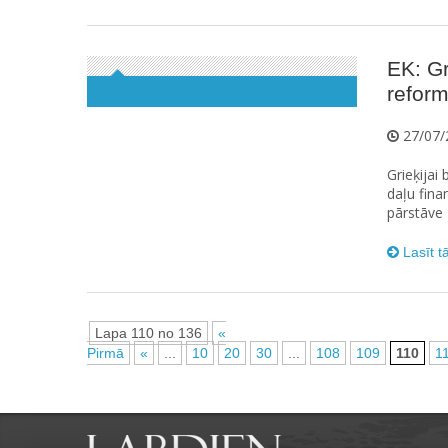
EK: G
refor
27/07/
Grieķijai
daļu fina
pārstāve 
Lasīt t
Lapa 110 no 136
«
Pirmā
«
...
10
20
30
...
108
109
110
1