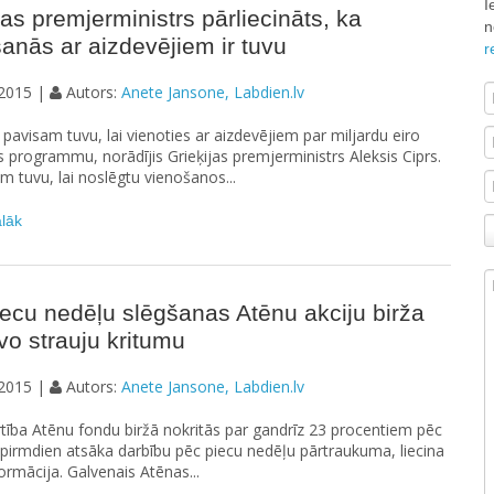
I
jas premjerministrs pārliecināts, ka
n
anās ar aizdevējiem ir tuvu
r
2015 |
Autors:
Anete Jansone, Labdien.lv
ir pavisam tuvu, lai vienoties ar aizdevējiem par miljardu eiro
 programmu, norādījis Grieķijas premjerministrs Aleksis Ciprs.
 tuvu, lai noslēgtu vienošanos...
ālāk
ecu nedēļu slēgšanas Atēnu akciju birža
vo strauju kritumu
2015 |
Autors:
Anete Jansone, Labdien.lv
rtība Atēnu fondu biržā nokritās par gandrīz 23 procentiem pēc
pirmdien atsāka darbību pēc piecu nedēļu pārtraukuma, liecina
ormācija. Galvenais Atēnas...