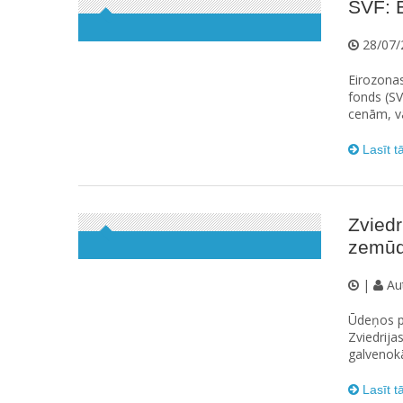
SVF: E
28/07/
Eirozonas
fonds (SV
cenām, vā
Lasīt t
Zviedr
zemū
|
Au
Ūdeņos pi
Zviedrija
galvenokā
Lasīt t