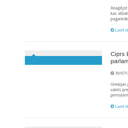
Reaģējot 
kas atbal
pagarināt
Lasīt t
Ciprs 
parla
30/07/
Grieķijas
valsts pr
pirmsterm
Lasīt t