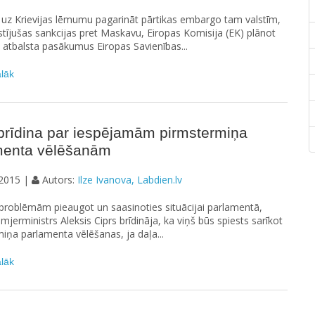
uz Krievijas lēmumu pagarināt pārtikas embargo tam valstīm,
stījušas sankcijas pret Maskavu, Eiropas Komisija (EK) plānot
 atbalsta pasākumus Eiropas Savienības...
ālāk
brīdina par iespējamām pirmstermiņa
menta vēlēšanām
2015 |
Autors:
Ilze Ivanova, Labdien.lv
 problēmām pieaugot un saasinoties situācijai parlamentā,
emjerministrs Aleksis Ciprs brīdināja, ka viņš būs spiests sarīkot
iņa parlamenta vēlēšanas, ja daļa...
ālāk