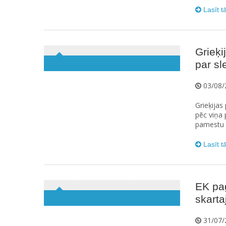
Lasīt t
Grieķi
par sl
03/08/
Grieķijas
pēc viņa 
pamestu e
Lasīt t
EK pag
skart
31/07/