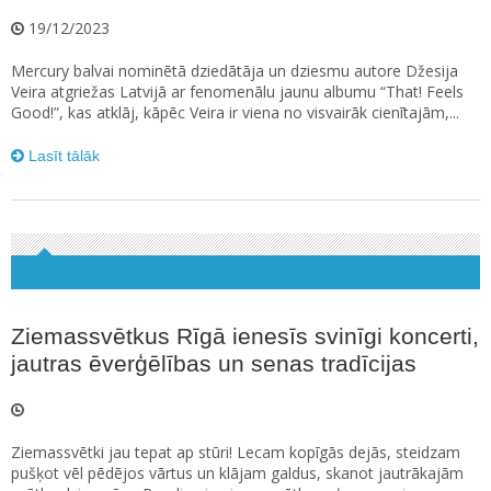
19/12/2023
Mercury balvai nominētā dziedātāja un dziesmu autore Džesija
Veira atgriežas Latvijā ar fenomenālu jaunu albumu “That! Feels
Good!”, kas atklāj, kāpēc Veira ir viena no visvairāk cienītajām,...
Lasīt tālāk
Ziemassvētkus Rīgā ienesīs svinīgi koncerti,
jautras ēverģēlības un senas tradīcijas
Ziemassvētki jau tepat ap stūri! Lecam kopīgās dejās, steidzam
pušķot vēl pēdējos vārtus un klājam galdus, skanot jautrākajām