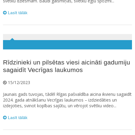
svētku dziesmām. Baudi gaismiņas, svētku egļu spozmi...
Lasīt tālāk
Rīdzinieki un pilsētas viesi aicināti gadumiju
sagaidīt Vecrīgas laukumos
15/12/2023
Jaunais gads tuvojas, tādēl Rīgas pašvaldība aicina ikvienu sagaidīt
2024. gada atnākšanu Vecrīgas laukumos – izdziedāties un
izdejoties, svinot kopības sajūtu, un vērojot svētku video...
Lasīt tālāk