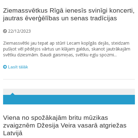
Ziemassvētkus Rīgā ienesīs svinīgi koncerti,
jautras ēverģēlības un senas tradīcijas
22/12/2023
Ziemassvētki jau tepat ap stūri! Lecam kopīgās dejās, steidzam
pušķot vēl pēdējos vārtus un klājam galdus, skanot jautrākajām
svētku dziesmām. Baudi gaismiņas, svētku egļu spozmi...
Lasīt tālāk
Viena no spožākajām britu mūzikas
zvaigznēm Džesija Veira vasarā atgriežas
Latvijā