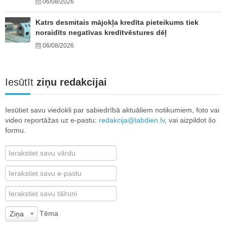
06/08/2026
Katrs desmitais mājokļa kredīta pieteikums tiek
noraidīts negatīvas kredītvēstures dēļ
06/08/2026
Iesūtīt
ziņu redakcijai
Iesūtiet savu viedokli par sabiedrībā aktuāliem notikumiem, foto vai
video reportāžas uz e-pastu:
redakcija@labdien.lv
, vai aizpildot šo
formu.
Tēma
Ziņa