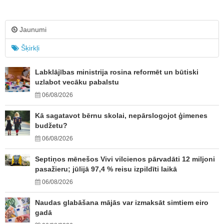
Jaunumi
Šķirkļi
Labklājības ministrija rosina reformēt un būtiski
uzlabot vecāku pabalstu
06/08/2026
Kā sagatavot bērnu skolai, nepārslogojot ģimenes
budžetu?
06/08/2026
Septiņos mēnešos Vivi vilcienos pārvadāti 12 miljoni
pasažieru; jūlijā 97,4 % reisu izpildīti laikā
06/08/2026
Naudas glabāšana mājās var izmaksāt simtiem eiro
gadā