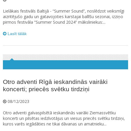
Lielākais festivāls Baltijā - “Summer Sound”, noslēdzot veiksmīgi
aizritējušo gadu un gatavojoties karstajai ballīšu sezonai, izziņo
pirmos festivāla “Summer Sound 2024” māksliniekus:...
Lasīt tālāk
Otro adventi Rīgā ieskandinās vairāki
koncerti; priecēs svētku tirdziņi
08/12/2023
Otro adventi galvaspilsētā ieskandinās vairāki Ziemassvētku
koncerti un pilsētas iedzīvotājus un viesus priecēs svētku tirdziņi,
kuros varēs iegādāties ne tikai dāvanas un amatnieku...