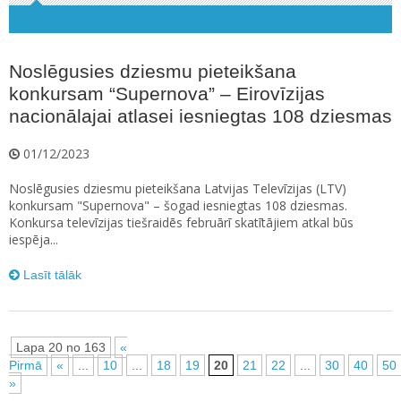
Noslēgusies dziesmu pieteikšana
konkursam “Supernova” – Eirovīzijas
nacionālajai atlasei iesniegtas 108 dziesmas
01/12/2023
Noslēgusies dziesmu pieteikšana Latvijas Televīzijas (LTV)
konkursam "Supernova" – šogad iesniegtas 108 dziesmas.
Konkursa televīzijas tiešraidēs februārī skatītājiem atkal būs
iespēja...
Lasīt tālāk
Lapa 20 no 163
«
Pirmā
«
...
10
...
18
19
20
21
22
...
30
40
50
»