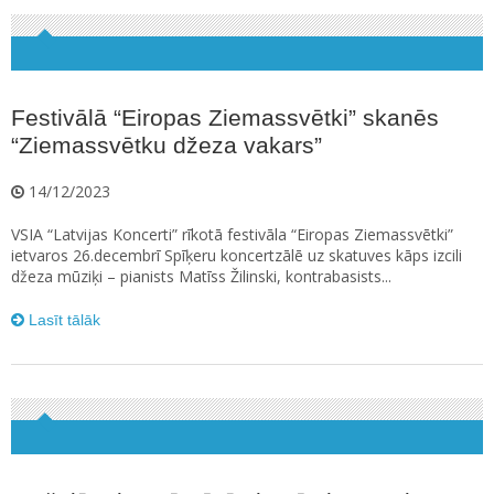
Festivālā “Eiropas Ziemassvētki” skanēs
“Ziemassvētku džeza vakars”
14/12/2023
VSIA “Latvijas Koncerti” rīkotā festivāla “Eiropas Ziemassvētki”
ietvaros 26.decembrī Spīķeru koncertzālē uz skatuves kāps izcili
džeza mūziķi – pianists Matīss Žilinski, kontrabasists...
Lasīt tālāk