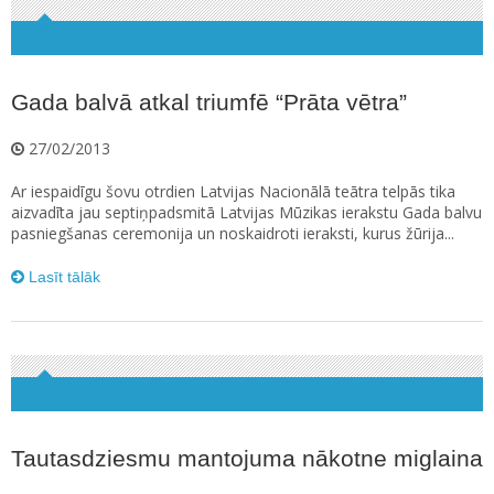
Gada balvā atkal triumfē “Prāta vētra”
27/02/2013
Ar iespaidīgu šovu otrdien Latvijas Nacionālā teātra telpās tika
aizvadīta jau septiņpadsmitā Latvijas Mūzikas ierakstu Gada balvu
pasniegšanas ceremonija un noskaidroti ieraksti, kurus žūrija...
Lasīt tālāk
Tautasdziesmu mantojuma nākotne miglaina