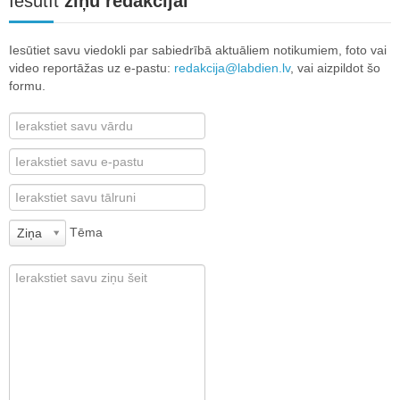
Iesūtīt
ziņu redakcijai
Iesūtiet savu viedokli par sabiedrībā aktuāliem notikumiem, foto vai
video reportāžas uz e-pastu:
redakcija@labdien.lv
, vai aizpildot šo
formu.
Tēma
Ziņa