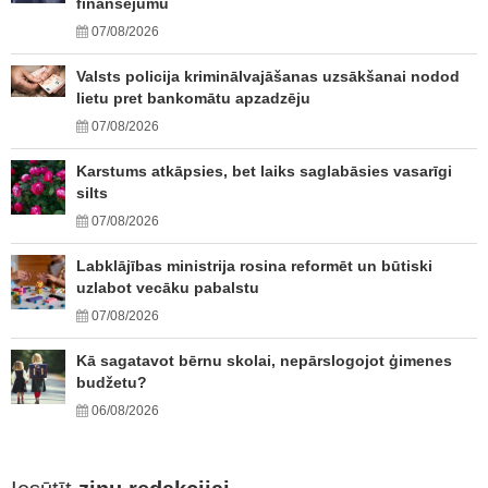
finansējumu
07/08/2026
Valsts policija kriminālvajāšanas uzsākšanai nodod
lietu pret bankomātu apzadzēju
07/08/2026
Karstums atkāpsies, bet laiks saglabāsies vasarīgi
silts
07/08/2026
Labklājības ministrija rosina reformēt un būtiski
uzlabot vecāku pabalstu
07/08/2026
Kā sagatavot bērnu skolai, nepārslogojot ģimenes
budžetu?
06/08/2026