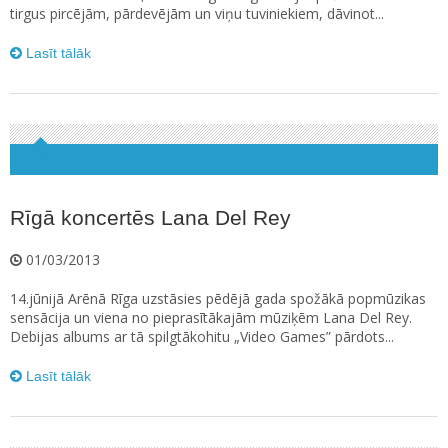
tirgus pircējām, pārdevējām un viņu tuviniekiem, dāvinot...
Lasīt tālāk
Rīgā koncertēs Lana Del Rey
01/03/2013
14.jūnijā Arēnā Rīga uzstāsies pēdējā gada spožākā popmūzikas
sensācija un viena no pieprasītākajām mūziķēm Lana Del Rey.
Debijas albums ar tā spilgtākohitu „Video Games” pārdots...
Lasīt tālāk