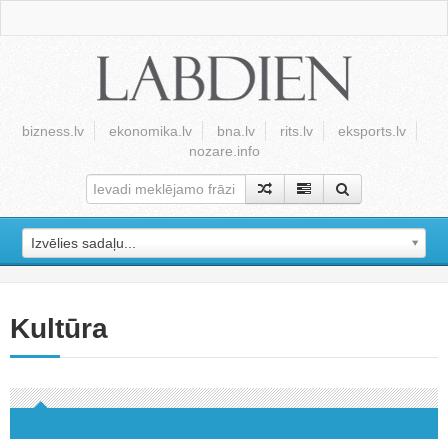
bizness.lv
ekonomika.lv
bna.lv
rits.lv
eksports.lv
nozare.info
Izvēlies sadaļu...
Kultūra