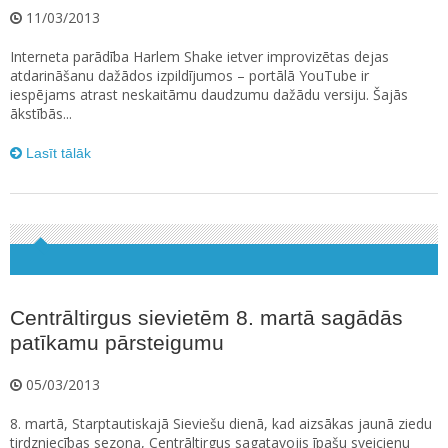
11/03/2013
Interneta parādība Harlem Shake ietver improvizētas dejas
atdarināšanu dažādos izpildījumos – portālā YouTube ir
iespējams atrast neskaitāmu daudzumu dažādu versiju. Šajās
ākstībās...
Lasīt tālāk
Centrāltirgus sievietēm 8. martā sagādās
patīkamu pārsteigumu
05/03/2013
8. martā, Starptautiskajā Sieviešu dienā, kad aizsākas jaunā ziedu
tirdzniecības sezona, Centrāltirgus sagatavojis īpašu sveicienu