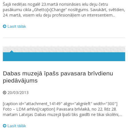
Šajā nedēļas nogalē 23.martā norisināsies ielu deju četru
pasākumu cikla „Ghetto[x]Change” noslēgums. Savukārt, svētdien,
24. martā, visiem ielu deju profesionāļiem un interesentiem...
Lasīt tālāk
Dabas muzejā īpašs pavasara brīvdienu
piedāvājums
20/03/2013
[caption id="attachment_14149" align="alignleft" width="300"]
Foto – LDM arhīvs[/caption] Pavasara brīvlaikā, no 22. līdz 28.
martam Latvijas Dabas muzejā īpaši tiks gaidīti ne tikai skolēni,...
Lasīt tālāk