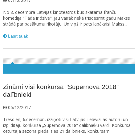
07/12/2017
No 8. decembra Latvijas kinoteātros būs skatāma franču
komēdija "Tāda ir dzīve". Jau vairāk nekā trīsdesmit gadu Makss
strādā par pasākumu rīkotāju. Un viņš ir pats labākais! Makss...
Lasīt tālāk
Zināmi visi konkursa “Supernova 2018”
dalībnieki
06/12/2017
Trešdien, 6.decembrī, izziņoti visi Latvijas Televīzijas autoru un
izpildītāju konkursa „Supernova 2018” dalībnieku vārdi. Konkursa
ceturtajā sezonā piedalīsies 21 dalībnieks, konkursam...