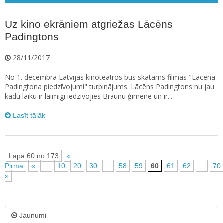
Uz kino ekrāniem atgriežas Lācēns
Padingtons
28/11/2017
No 1. decembra Latvijas kinoteātros būs skatāms filmas "Lācēna
Padingtona piedzīvojumi" turpinājums. Lācēns Padingtons nu jau
kādu laiku ir laimīgi iedzīvojies Braunu ģimenē un ir...
Lasīt tālāk
Lapa 60 no 173
«
Pirmā
«
...
10
20
30
...
58
59
60
61
62
...
70
»
Jaunumi