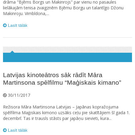
drāma "Bjērns Borgs un Makinrojs" par vienu no pasaules
lielākajām tenisa zvaigznēm Bjērnu Borgu un talantīgo Džonu
Makinroju. Vimbldona,...
Lasīt tālāk
Latvijas kinoteātros sāk rādīt Māra
Martinsona spēlfilmu “Maģiskais kimano”
30/11/2017
Režisora Māra Martinsona Latvijas – Japānas kopražojuma
spēlfilma Maģiskais kimono uzsāks ceļu pie skatītājiem šī gada 1.
decembrī. Tas ir trausls stāsts par japāņu sievieti, kura...
Lasīt tālāk