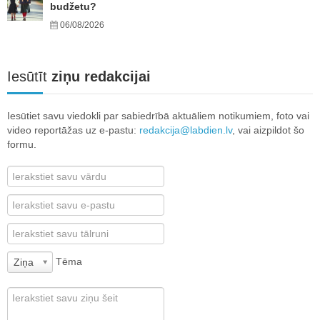
budžetu?
06/08/2026
Iesūtīt
ziņu redakcijai
Iesūtiet savu viedokli par sabiedrībā aktuāliem notikumiem, foto vai
video reportāžas uz e-pastu:
redakcija@labdien.lv
, vai aizpildot šo
formu.
Tēma
Ziņa