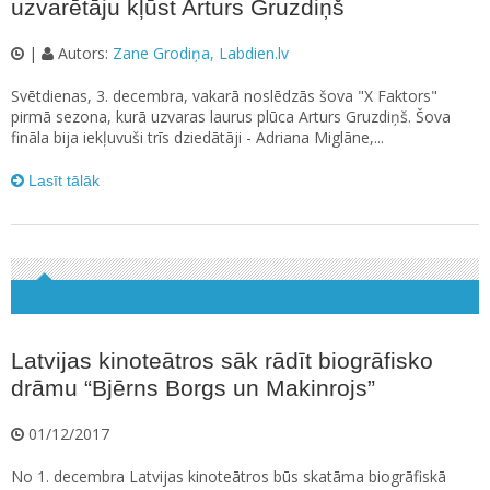
uzvarētāju kļūst Arturs Gruzdiņš
|
Autors:
Zane Grodiņa, Labdien.lv
Svētdienas, 3. decembra, vakarā noslēdzās šova "X Faktors"
pirmā sezona, kurā uzvaras laurus plūca Arturs Gruzdiņš. Šova
fināla bija iekļuvuši trīs dziedātāji - Adriana Miglāne,...
Lasīt tālāk
Latvijas kinoteātros sāk rādīt biogrāfisko
drāmu “Bjērns Borgs un Makinrojs”
01/12/2017
No 1. decembra Latvijas kinoteātros būs skatāma biogrāfiskā