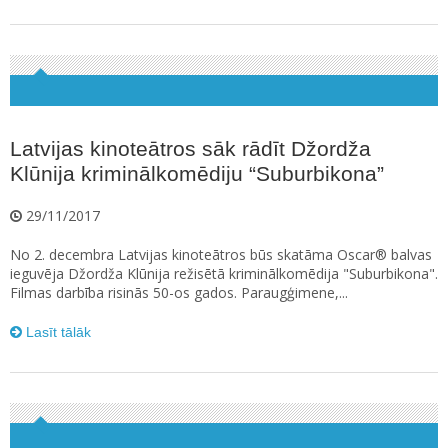
Latvijas kinoteātros sāk rādīt Džordža
Klūnija kriminālkomēdiju “Suburbikona”
29/11/2017
No 2. decembra Latvijas kinoteātros būs skatāma Oscar® balvas
ieguvēja Džordža Klūnija režisētā kriminālkomēdija "Suburbikona".
Filmas darbība risinās 50-os gados. Paraugģimene,...
Lasīt tālāk