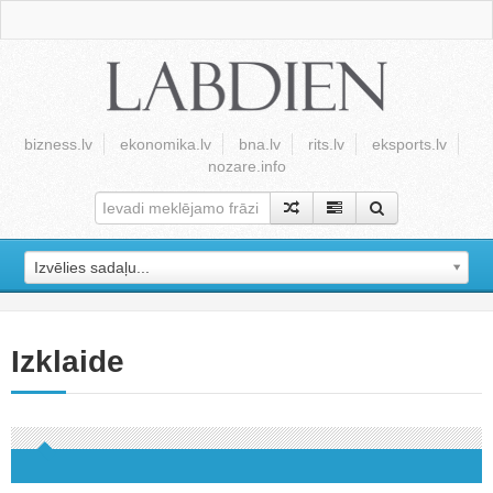
bizness.lv
ekonomika.lv
bna.lv
rits.lv
eksports.lv
nozare.info
Izvēlies sadaļu...
Izklaide