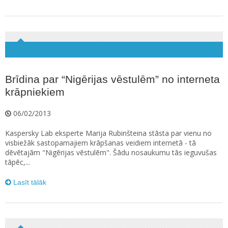
Brīdina par “Nigērijas vēstulēm” no interneta
krāpniekiem
06/02/2013
Kaspersky Lab eksperte Marija Rubinšteina stāsta par vienu no
visbiežāk sastopamajiem krāpšanas veidiem internetā - tā
dēvētajām "Nigērijas vēstulēm". Šādu nosaukumu tās ieguvušas
tāpēc,...
Lasīt tālāk