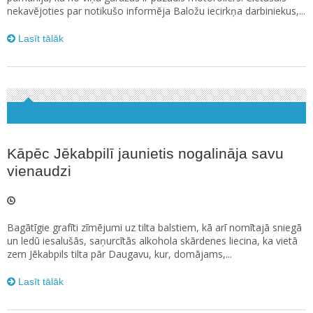
nekavējoties par notikušo informēja Baložu iecirkņa darbiniekus,...
Lasīt tālāk
Kāpēc Jēkabpilī jaunietis nogalināja savu
vienaudzi
Bagātīgie grafīti zīmējumi uz tilta balstiem, kā arī nomītajā sniegā
un ledū iesalušās, saņurcītās alkohola skārdenes liecina, ka vietā
zem Jēkabpils tilta pār Daugavu, kur, domājams,...
Lasīt tālāk