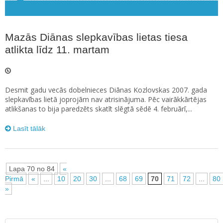
Mazās Diānas slepkavības lietas tiesa
atlikta līdz 11. martam
Desmit gadu vecās dobelnieces Diānas Kozlovskas 2007. gada
slepkavības lietā joprojām nav atrisinājuma. Pēc vairākkārtējas
atlikšanas to bija paredzēts skatīt slēgtā sēdē 4. februārī,...
Lasīt tālāk
Lapa 70 no 84
«
Pirmā
«
...
10
20
30
...
68
69
70
71
72
...
80
»