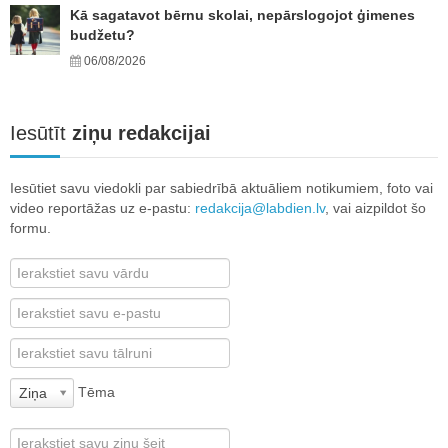
Kā sagatavot bērnu skolai, nepārslogojot ģimenes
budžetu?
06/08/2026
Iesūtīt
ziņu redakcijai
Iesūtiet savu viedokli par sabiedrībā aktuāliem notikumiem, foto vai
video reportāžas uz e-pastu:
redakcija@labdien.lv
, vai aizpildot šo
formu.
Tēma
Ziņa