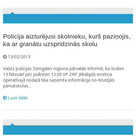
Policija aizturējusi skolnieku, kurš paziņojis,
ka ar granātu uzspridzinās skolu
13/02/2013
Valsts policijas Zemgales reģiona pārvalde informē, ka šodien
13.februārī pēc pulksten 13.00 VP ZRP Jēkabpils iecirkņa
operatīvajā nodaļā tika saņemta informācija no Krustpils
pamatskolas...
Lasīt tālāk