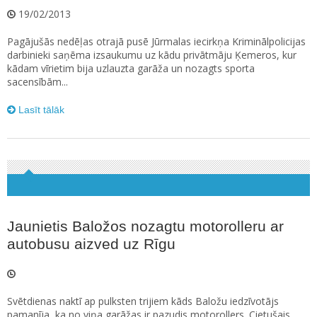
19/02/2013
Pagājušās nedēļas otrajā pusē Jūrmalas iecirkņa Kriminālpolicijas
darbinieki saņēma izsaukumu uz kādu privātmāju Ķemeros, kur
kādam vīrietim bija uzlauzta garāža un nozagts sporta
sacensībām...
Lasīt tālāk
Jaunietis Baložos nozagtu motorolleru ar
autobusu aizved uz Rīgu
Svētdienas naktī ap pulksten trijiem kāds Baložu iedzīvotājs
pamanīja, ka no viņa garāžas ir pazudis motorollers. Cietušais