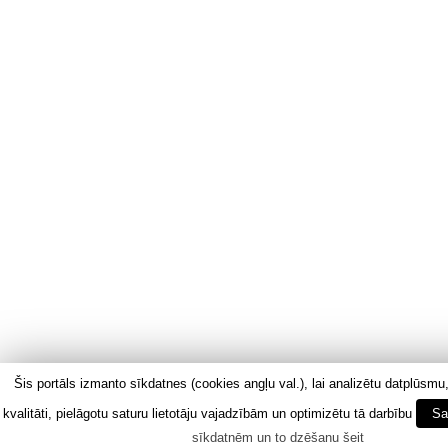
Šis portāls izmanto sīkdatnes (cookies angļu val.), lai analizētu datplūsmu
kvalitāti, pielāgotu saturu lietotāju vajadzībām un optimizētu tā darbību
Sa
sīkdatnēm un to dzēšanu šeit