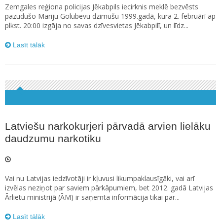
Zemgales reģiona policijas Jēkabpils iecirknis meklē bezvēsts
pazudušo Mariju Golubevu dzimušu 1999.gadā, kura 2. februārī ap
plkst. 20:00 izgāja no savas dzīvesvietas Jēkabpilī, un līdz...
Lasīt tālāk
Latviešu narkokurjeri pārvadā arvien lielāku
daudzumu narkotiku
Vai nu Latvijas iedzīvotāji ir kļuvusi likumpaklausīgāki, vai arī
izvēlas neziņot par saviem pārkāpumiem, bet 2012. gadā Latvijas
Ārlietu ministrijā (ĀM) ir saņemta informācija tikai par...
Lasīt tālāk