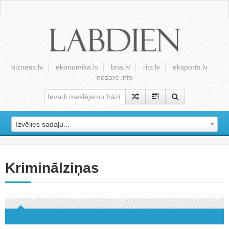
bizness.lv
ekonomika.lv
bna.lv
rits.lv
eksports.lv
nozare.info
Izvēlies sadaļu...
Kriminālziņas