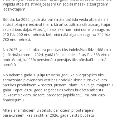
Papildu atbalsts strādājošajiem un sociāli mazāk aizsargātiem
iedzīvotājiem
Būtiski, ka 2026. gadā tiks palielināts dažāda veida atbalsts arī
strādājošajiem iedzīvotājiem, kā arī sociāli mazāk aizsargātajai
sabiedrības daļai. Attiecīgi neapliekamais minimums pieaugs no
510 līdz 550 eiro mēnesī, bet minimālā alga pieaugs no 740 līdz
780 eiro mēnesī.
No 2025. gada 1. oktobra pensijas tiks indeksētas līdz 1488 eiro
(salīdzinājumam – 2024. gadā tās tika indeksētas līdz 683 eiro),
nodrošinot, ka 98% pensionāru pensijas tiks pārskatītas pilnā
apmērā.
No nākamā gada 1. jūlija uz vienu gadu kā pilotprojekts tiks
samazināta pievienotās vērtības nodokļa likme būtiskākajiem
pārtikas produktiem – maizei, pienam, olām un svaigai mājputnu
gaļai. Tāpat 2026. gadā saglabāsies valsts budžeta atbalsts
lauksaimniekiem, nozarei paredzot papildu 59,3 miljonu eiro
finansējumu.
Attēls ar simboliem un tekstu par citiem prioritārajiem
pasākumiem, kas saistīti ar 2026. gada valsts budžetu