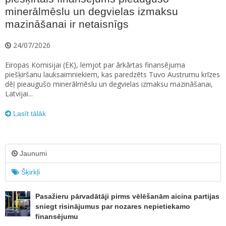
minerālmēslu un degvielas izmaksu
mazināšanai ir netaisnīgs
24/07/2026
Eiropas Komisijai (EK), lemjot par ārkārtas finansējuma
piešķiršanu lauksaimniekiem, kas paredzēts Tuvo Austrumu krīzes
dēļ pieaugušo minerālmēslu un degvielas izmaksu mazināšanai,
Latvijai...
Lasīt tālāk
Jaunumi
Šķirkļi
Pasažieru pārvadātāji pirms vēlēšanām aicina partijas
sniegt risinājumus par nozares nepietiekamo
finansējumu