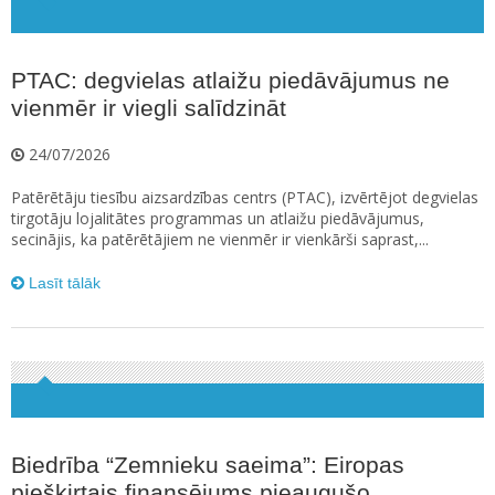
PTAC: degvielas atlaižu piedāvājumus ne
vienmēr ir viegli salīdzināt
24/07/2026
Patērētāju tiesību aizsardzības centrs (PTAC), izvērtējot degvielas
tirgotāju lojalitātes programmas un atlaižu piedāvājumus,
secinājis, ka patērētājiem ne vienmēr ir vienkārši saprast,...
Lasīt tālāk
Biedrība “Zemnieku saeima”: Eiropas
piešķirtais finansējums pieaugušo