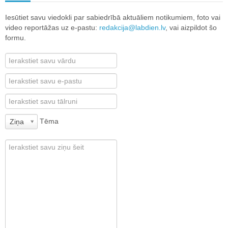
Iesūtiet savu viedokli par sabiedrībā aktuāliem notikumiem, foto vai
video reportāžas uz e-pastu:
redakcija@labdien.lv
, vai aizpildot šo
formu.
Tēma
Ziņa