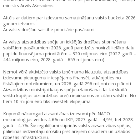
ministrs Arvils Ašeradens.
Attēls ar datiem par izdevumu samazināšanu valsts budžeta 2026.
gadam ietvaros
Ar valsts drošību saistītie prioritārie pasākumi
Ar valsts aizsardzības spēju un iekšējās drošības stiprināšanu
saistītiem pasākumiem 2026. gadā paredzēts novirzīt lielāko daļu
papildu finansējuma prioritātēm – 320 miljonus eiro (2027. gadā –
444 miljonus eiro, 2028. gadā – 655 miljonus eiro).
Ņemot vērā aktivizēto valsts izņēmuma klauzulu, aizsardzības
izdevumu pieaugumu ir iespējams finansēt, atkāpjoties no
fiskālajiem noteikumiem, un 2026. gadā 296 miljoni eiro plānoti
Aizsardzības ministrijai kaujas spēju uzlabošanai, lai tai skaitā
veiktu kopējos aizsardzības preču iepirkumus ar citām valstīm. No
tiem 10 miljoni eiro tiks investēti ekipējumā.
Kopumā nākamgad aizsardzības izdevumi pēc NATO
metodoloģijas veidos 4,6% no IKP, 2027. gadā – 4,9%, bet 2028.
gadā – 4,7%. Šie ieguldījumi stiprinās valsts aizsardzības spējas,
palielinās iedzīvotāju drošību pret ārējiem draudiem un uzlabos
robežas infrastruktūru.