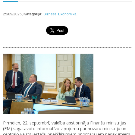
25/09/2025,
Kategorija:
Bizness
,
Ekonomika
Pirmdien, 22. septembrī, valdība apstiprināja Finanšu ministrijas
(FM) sagatavoto informatīvo ziņojumu par nozaru ministriju un
centrālo valsts iestāžu priekšlikumiem prioritārajiem pasākumiem