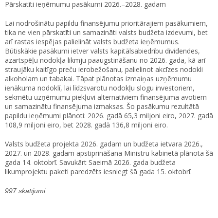
Pārskatīti ieņēmumu pasākumi 2026.–2028. gadam
Lai nodrošinātu papildu finansējumu prioritārajiem pasākumiem,
tika ne vien pārskatīti un samazināti valsts budžeta izdevumi, bet
arī rastas iespējas palielināt valsts budžeta ieņēmumus.
Būtiskākie pasākumi ietver valsts kapitālsabiedrību dividendes,
azartspēļu nodokļa likmju paaugstināšanu no 2026. gada, kā arī
straujāku kaitīgo preču ierobežošanu, palielinot akcīzes nodokli
alkoholam un tabakai. Tāpat plānotas izmaiņas uzņēmumu
ienākuma nodoklī, lai līdzsvarotu nodokļu slogu investoriem,
sekmētu uzņēmumu piekļuvi alternatīviem finansējuma avotiem
un samazinātu finansējuma izmaksas. Šo pasākumu rezultātā
papildu ieņēmumi plānoti: 2026. gadā 65,3 miljoni eiro, 2027. gadā
108,9 miljoni eiro, bet 2028. gadā 136,8 miljoni eiro.
Valsts budžeta projekta 2026. gadam un budžeta ietvara 2026.,
2027. un 2028. gadam apstiprināšana Ministru kabinetā plānota šā
gada 14. oktobrī. Savukārt Saeimā 2026. gada budžeta
likumprojektu paketi paredzēts iesniegt šā gada 15. oktobrī.
997 skatījumi