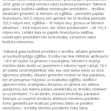
2026. gada un vidējā termiņa valsts budžeta projektam. Nākamā
gada valsts budžeta valdības noteiktajām prioritātēm – drošībai,
atbalstam ģimenēm ar bērniem un izglītībai – paredzēts papildu
finansējums 565,5 miljonu eiro apmērā. No tā drošībai paredzēti
320,3 miljoni eiro, izglītībai – 45 miljoni eiro, ģimeņu ar bērniem
atbalstam – 94,8 miljoni eiro, bet citiem pasākumiem – vēl 105,4
miljoni eiro. Lielākā daļa no papildu finansējuma valdības
noteiktajām prioritātēm tiks nodrošināta, samazinot valsts
budžeta izdevumus.
“Nākamā gada budžetā prioritātes ir drošība, atbalsts ģimenēm
un konkurētspējīga izglītība. Drošība nav tikai militārais aprīkojums
– tā ir arī sajūta, ka ģimenes ir pasargātas, bērniem ir iespēja
mācīties labās skolās un jauniešiem ir nākotne tepat Latvijā. Tā ir
arī stabila uzņēmējdarbības vide, kas rada darba vietas un virza
ilgtermiņa attīstību. Atbalsts ģimenēm nozīmē ne tikai pabalstus,
bet arī pieejamus mājokļus un kvalitatīvu izglītību. Valdībā ir
jāpieņem lielus stratēģiskus lēmumus un jārisina sen atliktus
jautājumus, kas ikdienu padara vienkāršāku un drošāku cilvēkiem
un uzņēmējiem. To arī darām, mazinot birokrātiju, pārskatot
funkcijas un mazinot izmaksas atbilstoši mūsdienu prasībām.
Esmu gandarīta par koalīcijas partneru darbu un panākto
vienošanos,” norādīja Ministru prezidente Evika Siliņa.