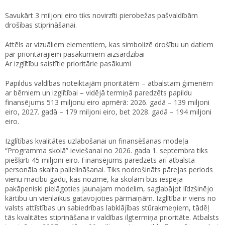
Savukārt 3 miljoni eiro tiks novirzīti pierobežas pašvaldībām
drošības stiprināšanai.
Attēls ar vizuāliem elementiem, kas simbolizē drošību un datiem
par prioritārajiem pasākumiem aizsardzībai
Ar izglītību saistītie prioritārie pasākumi
Papildus valdības noteiktajām prioritātēm – atbalstam ģimenēm
ar bērniem un izglītībai – vidējā termiņā paredzēts papildu
finansējums 513 miljonu eiro apmērā: 2026. gadā – 139 miljoni
eiro, 2027. gadā – 179 miljoni eiro, bet 2028. gadā – 194 miljoni
eiro.
Izglītības kvalitātes uzlabošanai un finansēšanas modeļa
“Programma skolā” ieviešanai no 2026. gada 1. septembra tiks
piešķirti 45 miljoni eiro. Finansējums paredzēts arī atbalsta
personāla skaita palielināšanai. Tiks nodrošināts pārejas periods
vienu mācību gadu, kas nozīmē, ka skolām būs iespēja
pakāpeniski pielāgoties jaunajam modelim, saglabājot līdzšinējo
kārtību un vienlaikus gatavojoties pārmaiņām. Izglītība ir viens no
valsts attīstības un sabiedrības labklājības stūrakmeņiem, tādēļ
tās kvalitātes stiprināšana ir valdības ilgtermiņa prioritāte. Atbalsts