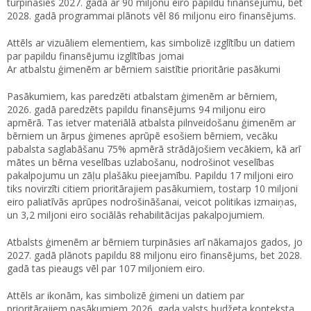
turpināsies 2027. gadā ar 90 miljonu eiro papildu finansējumu, bet
2028. gadā programmai plānots vēl 86 miljonu eiro finansējums.
Attēls ar vizuāliem elementiem, kas simbolizē izglītību un datiem
par papildu finansējumu izglītības jomai
Ar atbalstu ģimenēm ar bērniem saistītie prioritārie pasākumi
Pasākumiem, kas paredzēti atbalstam ģimenēm ar bērniem,
2026. gadā paredzēts papildu finansējums 94 miljonu eiro
apmērā. Tas ietver materiālā atbalsta pilnveidošanu ģimenēm ar
bērniem un ārpus ģimenes aprūpē esošiem bērniem, vecāku
pabalsta saglabāšanu 75% apmērā strādājošiem vecākiem, kā arī
mātes un bērna veselības uzlabošanu, nodrošinot veselības
pakalpojumu un zāļu plašāku pieejamību. Papildu 17 miljoni eiro
tiks novirzīti citiem prioritārajiem pasākumiem, tostarp 10 miljoni
eiro paliatīvās aprūpes nodrošināšanai, veicot politikas izmaiņas,
un 3,2 miljoni eiro sociālās rehabilitācijas pakalpojumiem.
Atbalsts ģimenēm ar bērniem turpināsies arī nākamajos gados, jo
2027. gadā plānots papildu 88 miljonu eiro finansējums, bet 2028.
gadā tas pieaugs vēl par 107 miljoniem eiro.
Attēls ar ikonām, kas simbolizē ģimeni un datiem par
prioritārajiem pasākumiem 2026. gada valsts budžeta konteksta