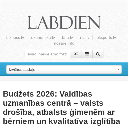
bizness.lv
ekonomika.lv
bna.lv
rits.lv
eksports.lv
nozare.info
Izvēlies sadaļu...
Budžets 2026: Valdības
uzmanības centrā – valsts
drošība, atbalsts ģimenēm ar
bērniem un kvalitatīva izglītība