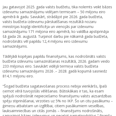
Jau gatavojot 2025. gada valsts budžetu, tika nolemts veikt bāzes
izdevumu samazinājumu vidējam termiņam – 50 miljonu eiro
apmērā ik gadu. Savukārt, strādājot pie 2026. gada budžeta,
valsts budžeta izdevumu pārskatīšanas rezultātā nozaru
ministrijas kopīgi identificēja un vienojās par izdevumu
samazinājumu 171 miljona eiro apmērā, ko valdība apstiprināja
šā gada 26. augustā. Turpinot darbu pie nākamā gada budžeta,
nodrošināts vēl papildu 12,4 miljonu eiro izdevumu
samazinājums.
Tādējādi kopējais papildu finansējums, kas nodrošināts valsts
budžeta izdevumu samazināšanas rezultātā, 2026. gadam veido
233 miljonus eiro. Savukārt vidējā termiņa valsts budžeta
izdevumu samazinājums 2026 .– 2028. gadā kopumā sasniedz
814,1 miljonu eiro.
“Šogad budžeta sagatavošanas process nebija vienkāršs, īpaši
ņemot vērā tuvojošās vēlēšanas. Būtiskākais ir tas, ka esam
spējuši nodrošināt nepieciešamo finansējumu valsts aizsardzības
spēju stiprināšanai, virzoties uz 5% no IKP. Šo un citu pasākumu –
ģimeņu atbalstam un izglītībai, citiem pasākumiem veselības,
lauksaimniecības un citās jomās – finansējums nodrošināts,
samazinot bāzes izdevumus un neceļot pamatnodokļus,” finanšu