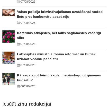
07/08/2026
Valsts policija kriminālvajāšanas uzsākšanai nodod
lietu pret bankomātu apzadzēju
07/08/2026
Karstums atkāpsies, bet laiks saglabāsies vasarīgi
silts
07/08/2026
Labklājības ministrija rosina reformēt un būtiski
uzlabot vecāku pabalstu
07/08/2026
Kā sagatavot bērnu skolai, nepārslogojot ģimenes
budžetu?
06/08/2026
Iesūtīt
ziņu redakcijai