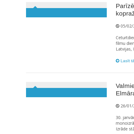
Parīzē
kopra
05/02/
Ceturtdie
filmu die
Latvijas, 
Lasīt t
Valmie
Elmār
26/01/
30. janvā
monoizrād
Izrāde st