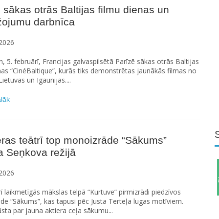
 sākas otrās Baltijas filmu dienas un
žojumu darbnīca
2026
n, 5. februārī, Francijas galvaspilsētā Parīzē sākas otrās Baltijas
nas “CinéBaltique”, kurās tiks demonstrētas jaunākās filmas no
Lietuvas un Igaunijas....
ālāk
ras teātrī top monoizrāde “Sākums”
a Seņkova režijā
2026
rī laikmetīgās mākslas telpā “Kurtuve” pirmizrādi piedzīvos
e “Sākums”, kas tapusi pēc Justa Terteļa lugas motīviem.
āsta par jauna aktiera ceļa sākumu...