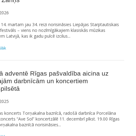
2026
z 14. martam jau 34. reizi norisināsies Liepājas Starptautiskais
festivāls – viens no nozīmīgākajiem klasiskās mūzikas
m Latvijā, kas ik gadu pulcē izcilus...
ālāk
ā adventē Rīgas pašvaldība aicina uz
ajām darbnīcām un koncertiem
pilsētā
2025
as koncerts Torņakalna baznīcā, radošā darbnīca Porcelāna
oncerts “Ave Sol” koncertzālē 11. decembrī plkst. 19.00 Rīgas
rņakalna baznīcā norisināsies...