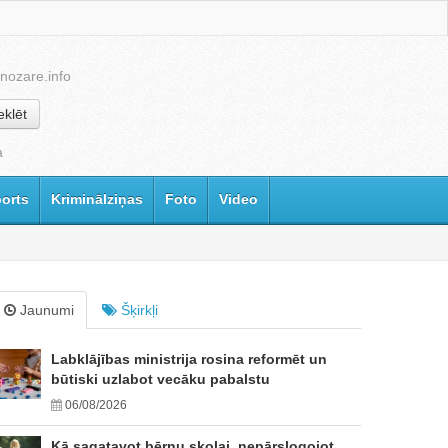
nozare.info
klēt
a
orts
Kriminālziņas
Foto
Video
Jaunumi
Šķirkļi
Labklājības ministrija rosina reformēt un
būtiski uzlabot vecāku pabalstu
06/08/2026
Kā sagatavot bērnu skolai, nepārslogojot