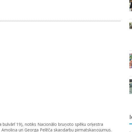
I
iņa bulvārī 19), notiks Nacionālo bruņoto spēku orķestra
ona Amoliņa un Georga Pelēča skaņdarbu pirmatskaņojumus.