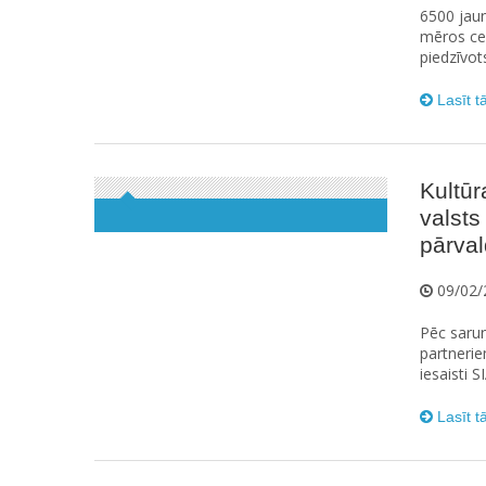
6500 jaun
mēros ceļ
piedzīvot
Lasīt t
Kultūr
valsts
pārval
09/02/
Pēc sarun
partnerie
iesaisti S
Lasīt t