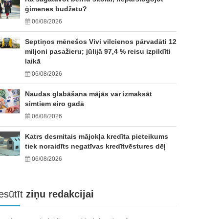
ģimenes budžetu?
06/08/2026
Septiņos mēnešos Vivi vilcienos pārvadāti 12
miljoni pasažieru; jūlijā 97,4 % reisu izpildīti
laikā
06/08/2026
Naudas glabāšana mājās var izmaksāt
simtiem eiro gadā
06/08/2026
Katrs desmitais mājokļa kredīta pieteikums
tiek noraidīts negatīvas kredītvēstures dēļ
06/08/2026
esūtīt
ziņu redakcijai