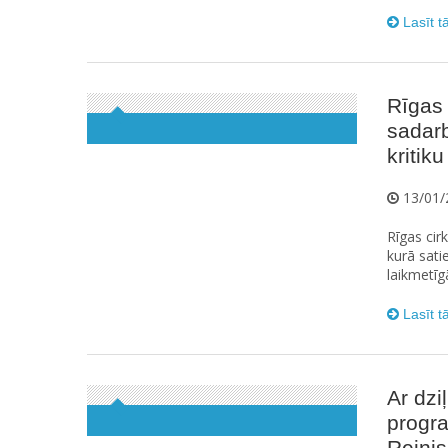
Lasīt t
Rīgas 
sadarb
kritiku
13/01/
Rīgas cir
kurā sati
laikmetīgā
Lasīt t
Ar dzi
progra
Reinis