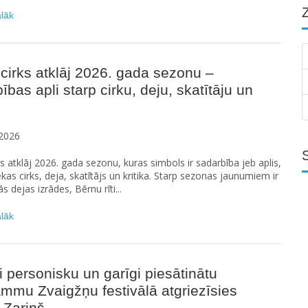
ālāk
cirks atklāj 2026. gada sezonu –
ības apli starp cirku, deju, skatītāju un
2026
ks atklāj 2026. gada sezonu, kuras simbols ir sadarbība jeb aplis,
ekas cirks, deja, skatītājs un kritika. Starp sezonas jaunumiem ir
s dejas izrādes, Bērnu rīti...
ālāk
ļi personisku un garīgi piesātinātu
mmu Zvaigžņu festivālā atgriezīsies
 Zariņš