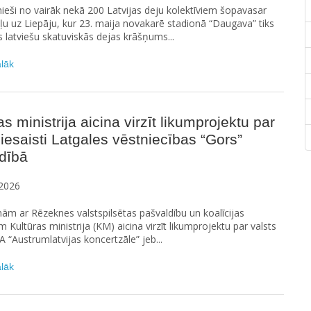
ieši no vairāk nekā 200 Latvijas deju kolektīviem šopavasar
u uz Liepāju, kur 23. maija novakarē stadionā “Daugava” tiks
s latviešu skatuviskās dejas krāšņums...
ālāk
as ministrija aicina virzīt likumprojektu par
 iesaisti Latgales vēstniecības “Gors”
dībā
2026
ām ar Rēzeknes valstspilsētas pašvaldību un koalīcijas
m Kultūras ministrija (KM) aicina virzīt likumprojektu par valsts
IA “Austrumlatvijas koncertzāle” jeb...
ālāk