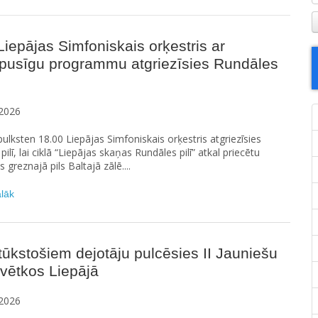
 Liepājas Simfoniskais orķestris ar
pusīgu programmu atgriezīsies Rundāles
2026
ī pulksten 18.00 Liepājas Simfoniskais orķestris atgriezīsies
ilī, lai ciklā “Liepājas skaņas Rundāles pilī” atkal priecētu
s greznajā pils Baltajā zālē....
ālāk
tūkstošiem dejotāju pulcēsies II Jauniešu
vētkos Liepājā
2026