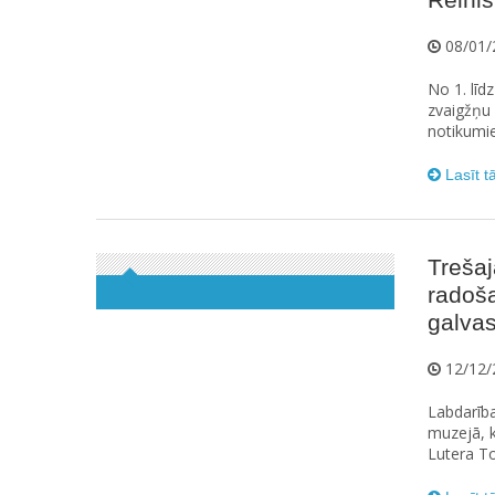
08/01/
No 1. līd
zvaigžņu 
notikumie
Lasīt t
Trešaj
radoš
galvas
12/12/
Labdarīb
muzejā, k
Lutera To