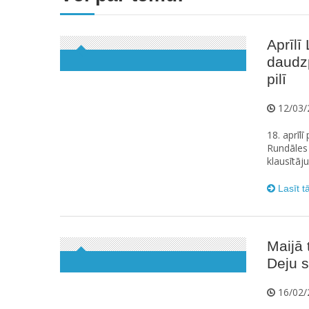
Aprīlī
daudz
pilī
12/03/
18. aprīl
Rundāles p
klausītāju
Lasīt t
Maijā 
Deju s
16/02/