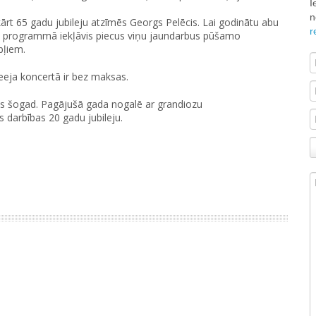
I
n
rt 65 gadu jubileju atzīmēs Georgs Pelēcis. Lai godinātu abu
r
a programmā iekļāvis piecus viņu jaundarbus pūšamo
bļiem.
ieeja koncertā ir bez maksas.
ts šogad. Pagājušā gada nogalē ar grandiozu
 darbības 20 gadu jubileju.