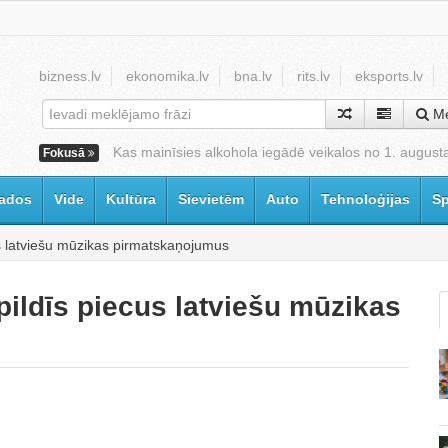
bizness.lv
ekonomika.lv
bna.lv
rits.lv
eksports.lv
Me
Kas mainīsies alkohola iegādē veikalos no 1. august
Fokusā
ados
Vide
Kultūra
Sievietēm
Auto
Tehnoloģijas
Sp
us latviešu mūzikas pirmatskaņojumus
pildīs piecus latviešu mūzikas