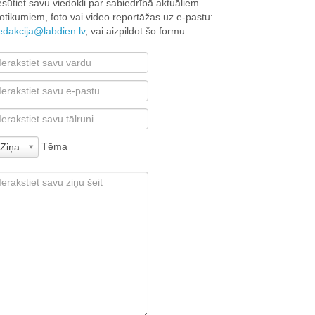
esūtiet savu viedokli par sabiedrībā aktuāliem
otikumiem, foto vai video reportāžas uz e-pastu:
edakcija@labdien.lv
, vai aizpildot šo formu.
Tēma
Ziņa