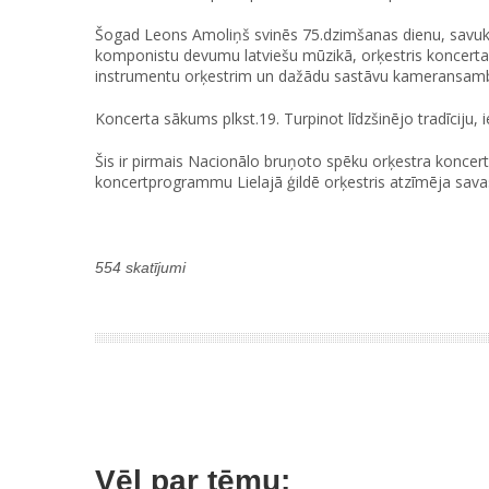
Šogad Leons Amoliņš svinēs 75.dzimšanas dienu, savukā
komponistu devumu latviešu mūzikā, orķestris koncert
instrumentu orķestrim un dažādu sastāvu kameransam
Koncerta sākums plkst.19. Turpinot līdzšinējo tradīciju, 
Šis ir pirmais Nacionālo bruņoto spēku orķestra koncer
koncertprogrammu Lielajā ģildē orķestris atzīmēja savas
554 skatījumi
Vēl par tēmu: