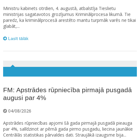
Ministru kabinets otrdien, 4. augustā, atbalstīja Tieslietu
ministrijas sagatavotos grozījumus Kriminālprocesa likumā. Tie
paredz, ka kriminālprocesā arestēto mantu turpmāk varēs ne tikai
glabāt,...
Lasīt tālāk
FM: Apstrādes rūpniecība pirmajā pusgadā
augusi par 4%
04/08/2026
Apstrādes rūpniecības apjomi šā gada pirmajā pusgadā pieauga
par 4%, salīdzinot ar pērnā gada pirmo pusgadu, liecina jaunākie
Centrālās statistikas pārvaldes dati. Straujākā izaugsme bija...