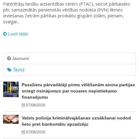
Patērētāju tiesību aizsardzības centrs (PTAC), veicot pārbaudes
pēc samazinātās pievienotās vērtības nodokļa (PVN) likmes
ieviešanas četrām pārtikas produktu grupām (olām, pienam,
svaigai...
Lasīt tālāk
Jaunumi
Šķirkļi
Pasažieru pārvadātāji pirms vēlēšanām aicina partijas
sniegt risinājumus par nozares nepietiekamo
finansējumu
07/08/2026
Valsts policija kriminālvajāšanas uzsākšanai nodod
lietu pret bankomātu apzadzēju
07/08/2026