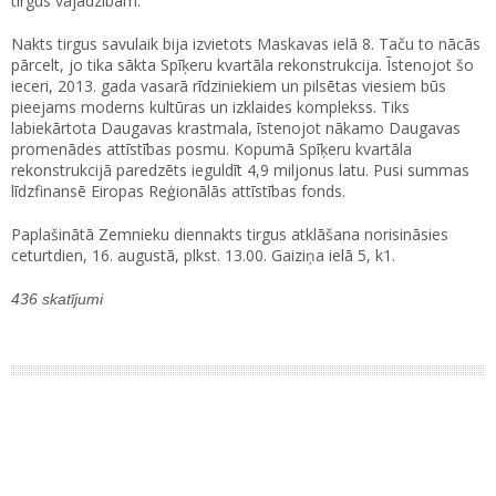
tirgus vajadzībām.
Nakts tirgus savulaik bija izvietots Maskavas ielā 8. Taču to nācās
pārcelt, jo tika sākta Spīķeru kvartāla rekonstrukcija. Īstenojot šo
ieceri, 2013. gada vasarā rīdziniekiem un pilsētas viesiem būs
pieejams moderns kultūras un izklaides komplekss. Tiks
labiekārtota Daugavas krastmala, īstenojot nākamo Daugavas
promenādes attīstības posmu. Kopumā Spīķeru kvartāla
rekonstrukcijā paredzēts ieguldīt 4,9 miljonus latu. Pusi summas
līdzfinansē Eiropas Reģionālās attīstības fonds.
Paplašinātā Zemnieku diennakts tirgus atklāšana norisināsies
ceturtdien, 16. augustā, plkst. 13.00. Gaiziņa ielā 5, k1.
436 skatījumi