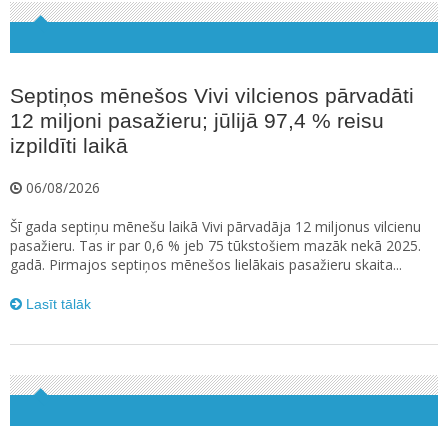
Septiņos mēnešos Vivi vilcienos pārvadāti
12 miljoni pasažieru; jūlijā 97,4 % reisu
izpildīti laikā
06/08/2026
Šī gada septiņu mēnešu laikā Vivi pārvadāja 12 miljonus vilcienu
pasažieru. Tas ir par 0,6 % jeb 75 tūkstošiem mazāk nekā 2025.
gadā. Pirmajos septiņos mēnešos lielākais pasažieru skaita...
Lasīt tālāk