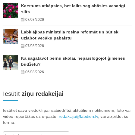
Karstums atkāpsies, bet laiks saglabāsies vasarīgi
silts
07/08/2026
Labklājības ministrija rosina reformēt un būtiski
uzlabot vecāku pabalstu
07/08/2026
Kā sagatavot bērnu skolai, nepārslogojot ģimenes
budžetu?
06/08/2026
Iesūtīt
ziņu redakcijai
Iesūtiet savu viedokli par sabiedrībā aktuāliem notikumiem, foto vai
video reportāžas uz e-pastu:
redakcija@labdien.lv
, vai aizpildot šo
formu.