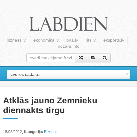
bizness.lv
ekonomika.lv
bna.lv
rits.lv
eksports.lv
nozare.info
Izvēlies sadaļu...
Atklās jauno Zemnieku
diennakts tirgu
15/08/2012,
Kategorija:
Bizness