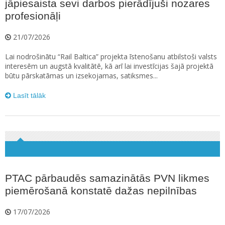
jāpiesaista sevi darbos pierādījuši nozares
profesionāļi
21/07/2026
Lai nodrošinātu “Rail Baltica” projekta īstenošanu atbilstoši valsts
interesēm un augstā kvalitātē, kā arī lai investīcijas šajā projektā
būtu pārskatāmas un izsekojamas, satiksmes...
Lasīt tālāk
PTAC pārbaudēs samazinātās PVN likmes
piemērošanā konstatē dažas nepilnības
17/07/2026