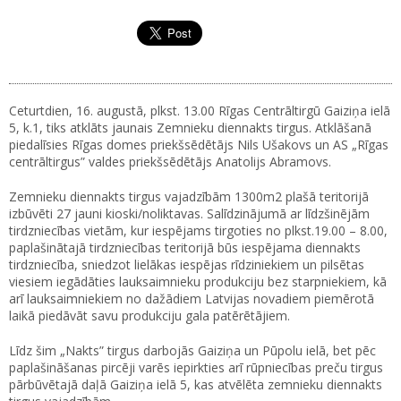
Ceturtdien, 16. augustā, plkst. 13.00 Rīgas Centrāltirgū Gaiziņa ielā
5, k.1, tiks atklāts jaunais Zemnieku diennakts tirgus. Atklāšanā
piedalīsies Rīgas domes priekšsēdētājs Nils Ušakovs un AS „Rīgas
centrāltirgus” valdes priekšsēdētājs Anatolijs Abramovs.
Zemnieku diennakts tirgus vajadzībām 1300m2 plašā teritorijā
izbūvēti 27 jauni kioski/noliktavas. Salīdzinājumā ar līdzšinējām
tirdzniecības vietām, kur iespējams tirgoties no plkst.19.00 – 8.00,
paplašinātajā tirdzniecības teritorijā būs iespējama diennakts
tirdzniecība, sniedzot lielākas iespējas rīdziniekiem un pilsētas
viesiem iegādāties lauksaimnieku produkciju bez starpniekiem, kā
arī lauksaimniekiem no dažādiem Latvijas novadiem piemērotā
laikā piedāvāt savu produkciju gala patērētājiem.
Līdz šim „Nakts” tirgus darbojās Gaiziņa un Pūpolu ielā, bet pēc
paplašināšanas pircēji varēs iepirkties arī rūpniecības preču tirgus
pārbūvētajā daļā Gaiziņa ielā 5, kas atvēlēta zemnieku diennakts