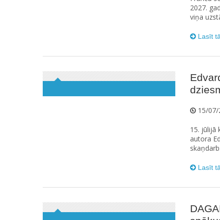
2027. gad
viņa uzst
Lasīt t
Edvard
dziesm
15/07/
15. jūlij
autora Ed
skaņdarbs
Lasīt t
DAGAM