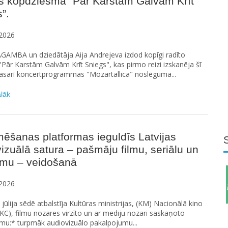
s kopdziesmā “Pār Karstām Galvām Krīt
”.
2026
GAMBA un dziedātāja Aija Andrejeva izdod kopīgi radīto
Pār Karstām Galvām Krīt Sniegs", kas pirmo reizi izskanēja šī
asarī koncertprogrammas "Mozartallica" noslēguma...
ālāk
ēšanas platformas ieguldīs Latvijas
izuālā satura – pašmāju filmu, seriālu un
umu – veidošanā
2026
. jūlija sēdē atbalstīja Kultūras ministrijas, (KM) Nacionālā kino
KC), filmu nozares virzīto un ar mediju nozari saskaņoto
umu:* turpmāk audiovizuālo pakalpojumu...