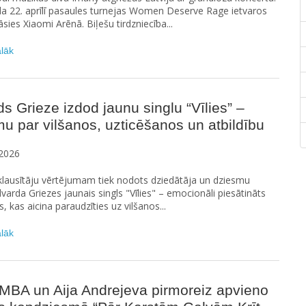
a 22. aprīlī pasaules turnejas Women Deserve Rage ietvaros
āsies Xiaomi Arēnā. Biļešu tirdzniecība...
ālāk
s Grieze izdod jaunu singlu “Vīlies” –
u par vilšanos, uzticēšanos un atbildību
2026
ā klausītāju vērtējumam tiek nodots dziedātāja un dziesmu
varda Griezes jaunais singls "Vīlies" – emocionāli piesātināts
, kas aicina paraudzīties uz vilšanos...
ālāk
BA un Aija Andrejeva pirmoreiz apvieno