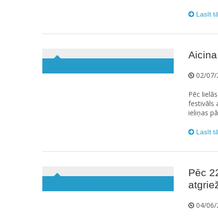
Lasīt t
Aicina
02/07/
Pēc lielā
festivāls
ieliņas pā
Lasīt t
Pēc 2
atgrie
04/06/