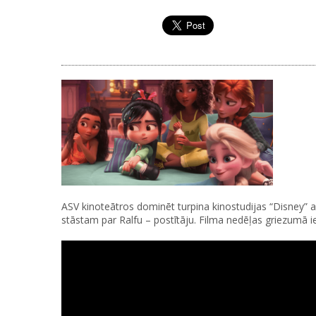
ASV kinoteātros dominēt turpina kinostudijas “Disney” an
stāstam par Ralfu – postītāju. Filma nedēļas griezumā i