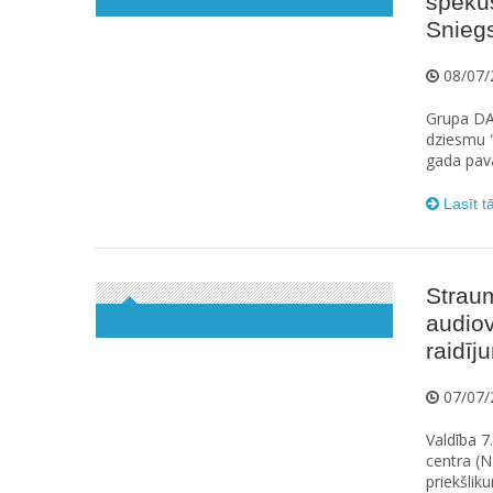
spēku
Sniegs
08/07/
Grupa DA
dziesmu "
gada pav
Lasīt t
Straum
audiov
raidīj
07/07/
Valdība 7
centra (N
priekšlik