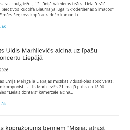
saras saulgriežus, 12. jūnijā Valmieras teātra Lielajā zālē
i piedzīvos Rūdolfa Blaumaņa luga "Skroderdienas Silmačos".
 Elmārs Seņkovs kopā ar radošo komandu...
ālāk
ts Uldis Marhilevičs aicina uz īpašu
oncertu Liepājā
2026
ās Emiļa Melngaiļa Liepājas mūzikas vidusskolas absolvents,
un komponists Uldis Marhilevičs 21. maijā pulksten 18.00
les “Lielais dzintars” kamerzālē aicina...
ālāk
as kopražojums bērniem “Misija: atrast