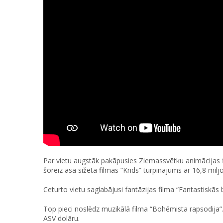
Par vietu augstāk pakāpusies Ziemassvētku animācijas f
šoreiz asa sižeta filmas “Krīds” turpinājums ar 16,8 mil
Ceturto vietu saglabājusi fantāzijas filma “Fantastiskās
Top pieci noslēdz muzikālā filma “Bohēmista rapsodija”. 
ASV dolāru.