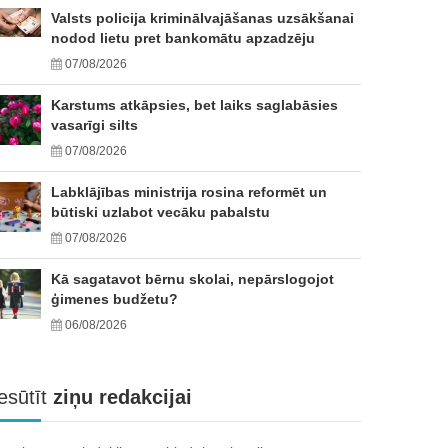
Valsts policija kriminālvajāšanas uzsākšanai
nodod lietu pret bankomātu apzadzēju
07/08/2026
Karstums atkāpsies, bet laiks saglabāsies
vasarīgi silts
07/08/2026
Labklājības ministrija rosina reformēt un
būtiski uzlabot vecāku pabalstu
07/08/2026
Kā sagatavot bērnu skolai, nepārslogojot
ģimenes budžetu?
06/08/2026
esūtīt
ziņu redakcijai