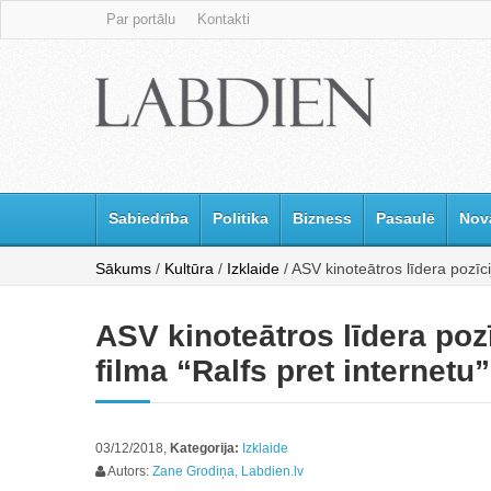
Par portālu
Kontakti
Sabiedrība
Politika
Bizness
Pasaulē
Nov
Sākums
/
Kultūra
/
Izklaide
/ ASV kinoteātros līdera pozīci
ASV kinoteātros līdera poz
filma “Ralfs pret internetu”
03/12/2018,
Kategorija:
Izklaide
Autors:
Zane Grodiņa, Labdien.lv