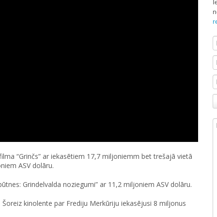
I
n
r
ilma “Grinčs” ar iekasētiem 17,7 miljoniemm bet trešajā vietā
joniem ASV dolāru.
 būtnes: Grindelvalda noziegumi” ar 11,2 miljoniem ASV dolāru.
Šoreiz kinolente par Frediju Merkūriju iekasējusi 8 miljonus