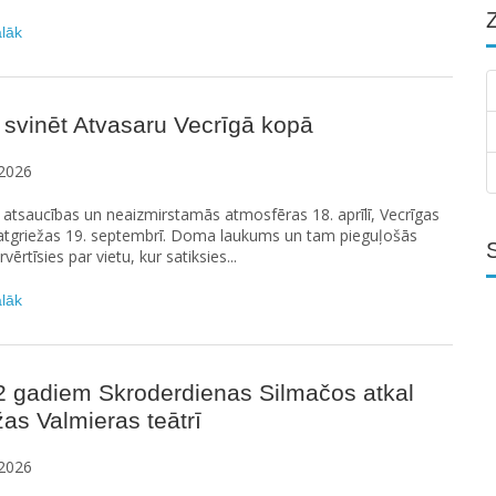
ālāk
 svinēt Atvasaru Vecrīgā kopā
2026
s atsaucības un neaizmirstamās atmosfēras 18. aprīlī, Vecrīgas
 atgriežas 19. septembrī. Doma laukums un tam pieguļošās
rvērtīsies par vietu, kur satiksies...
ālāk
2 gadiem Skroderdienas Silmačos atkal
žas Valmieras teātrī
2026