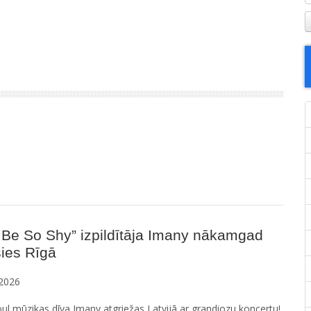
 Be So Shy” izpildītāja Imany nākamgad
ies Rīgā
2026
ul mūzikas dīva Imany atgriežas Latvijā ar grandiozu koncertu!