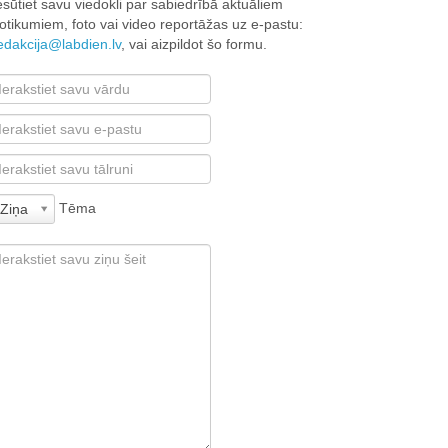
esūtiet savu viedokli par sabiedrībā aktuāliem
otikumiem, foto vai video reportāžas uz e-pastu:
edakcija@labdien.lv
, vai aizpildot šo formu.
Tēma
Ziņa