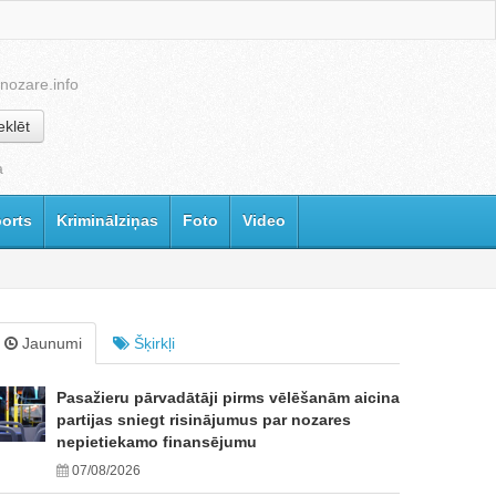
nozare.info
klēt
a
orts
Kriminālziņas
Foto
Video
Jaunumi
Šķirkļi
Pasažieru pārvadātāji pirms vēlēšanām aicina
partijas sniegt risinājumus par nozares
nepietiekamo finansējumu
07/08/2026