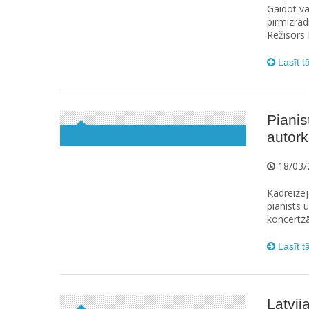
Gaidot va
pirmizrād
Režisors
Lasīt t
Pianis
autork
18/03/
Kādreizēj
pianists 
koncertzā
Lasīt t
Latvij