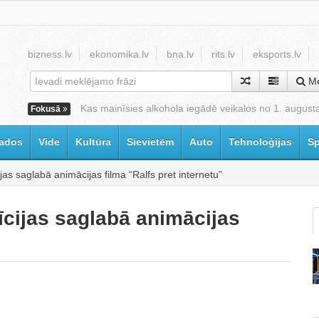
bizness.lv
ekonomika.lv
bna.lv
rits.lv
eksports.lv
Me
Kas mainīsies alkohola iegādē veikalos no 1. august
Fokusā
ados
Vide
Kultūra
Sievietēm
Auto
Tehnoloģijas
Sp
jas saglabā animācijas filma “Ralfs pret internetu”
īcijas saglabā animācijas