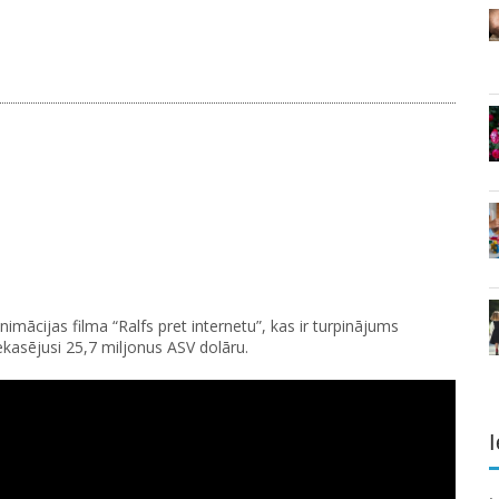
imācijas filma “Ralfs pret internetu”, kas ir turpinājums
ekasējusi 25,7 miljonus ASV dolāru.
I