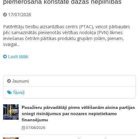
piemērošanā konstatē dažas nepilnības
17/07/2026
Patērētāju tiesību aizsardzības centrs (PTAC), veicot pārbaudes
pēc samazinātās pievienotās vērtības nodokļa (PVN) likmes
ieviešanas četrām pārtikas produktu grupām (olām, pienam,
svaigai...
Lasīt tālāk
Jaunumi
Šķirkļi
Pasažieru pārvadātāji pirms vēlēšanām aicina partijas
sniegt risinājumus par nozares nepietiekamo
finansējumu
07/08/2026