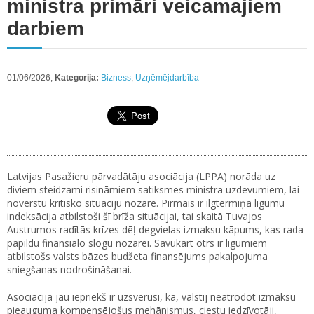
ministra primāri veicamajiem
darbiem
01/06/2026,
Kategorija:
Bizness
,
Uzņēmējdarbība
Latvijas Pasažieru pārvadātāju asociācija (LPPA) norāda uz
diviem steidzami risināmiem satiksmes ministra uzdevumiem, lai
novērstu kritisko situāciju nozarē. Pirmais ir ilgtermiņa līgumu
indeksācija atbilstoši šī brīža situācijai, tai skaitā Tuvajos
Austrumos radītās krīzes dēļ degvielas izmaksu kāpums, kas rada
papildu finansiālo slogu nozarei. Savukārt otrs ir līgumiem
atbilstošs valsts bāzes budžeta finansējums pakalpojuma
sniegšanas nodrošināšanai.
Asociācija jau iepriekš ir uzsvērusi, ka, valstij neatrodot izmaksu
pieauguma kompensējošus mehānismus, ciestu iedzīvotāji,