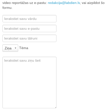
video reportāžas uz e-pastu:
redakcija@labdien.lv
, vai aizpildot šo
formu.
Tēma
Ziņa