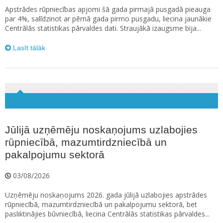
Apstrādes rūpniecības apjomi šā gada pirmajā pusgadā pieauga
par 4%, salīdzinot ar pērnā gada pirmo pusgadu, liecina jaunākie
Centrālās statistikas pārvaldes dati. Straujākā izaugsme bija...
Lasīt tālāk
Jūlijā uzņēmēju noskaņojums uzlabojies
rūpniecībā, mazumtirdzniecībā un
pakalpojumu sektorā
03/08/2026
Uzņēmēju noskaņojums 2026. gada jūlijā uzlabojies apstrādes
rūpniecībā, mazumtirdzniecībā un pakalpojumu sektorā, bet
pasliktinājies būvniecībā, liecina Centrālās statistikas pārvaldes...