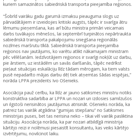
kuriem samazinātos sabiedriskā transporta pieejamība reģionos.
“Šobrīd vairāku gadu garumā izmaksu pieauguma slogs uz
pārvadātājiem ir izveidojies kritiski augsts, tāpēc ir svarīga ātru
lēmumu pieņemšana, kas arī būtu ministra primāri veicamais
darbs tuvākajos mēnešos, lai septembrī turpinātos nepārtraukta
sabiedriskā transporta pakalpojumu sniegšana reģionālās
nozīmes maršrutu tīklā. Sabiedriskā transporta pieejamība
reģionos nav jautājums, ko varētu atlikt nākamajam ministram
pēc vēlēšanām. Iedzīvotājiem reģionos ir svarīgi nokļūt uz darbu,
pie ārstiem, uz iestādēm un savās darīšanās, tāpēc nedrīkst
pieļaut situācijas eskalāciju līdz tādam mērogam, ka tiem valsts
pusē nepadarīto mājas darbu dēļ tiek atņemtas šādas iespējas,”
norāda LPPA prezidents Ivo Ošenieks.
Asociācija pauž cerību, ka līdz ar jauno satiksmes ministru notiks
konstruktīva sadarbība ar LPPA un nozari un izdosies samilzušos
un ilgstoši nerisinātos jautājumus atrisināt. Ošenieks norāda, ka
patreiz tas vairāk atgādina “gumijas stiepšanu” no Satiksmes
ministrijas puses, bet tas nerisina neko – tikai vēl vairāk pasliktina
situāciju. Asociācija norāda, ka par nozari atbildīgā ministrija
kārtējo reizi ir nolēmusi piesaistīt konsultantu, kas veiks kārtējo
izvērtējumu, novilcinot laiku.