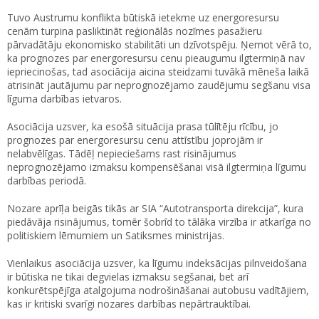
Tuvo Austrumu konflikta būtiskā ietekme uz energoresursu
cenām turpina pasliktināt reģionālās nozīmes pasažieru
pārvadātāju ekonomisko stabilitāti un dzīvotspēju. Ņemot vērā to,
ka prognozes par energoresursu cenu pieaugumu ilgtermiņā nav
iepriecinošas, tad asociācija aicina steidzami tuvākā mēneša laikā
atrisināt jautājumu par neprognozējamo zaudējumu segšanu visa
līguma darbības ietvaros.
Asociācija uzsver, ka esošā situācija prasa tūlītēju rīcību, jo
prognozes par energoresursu cenu attīstību joprojām ir
nelabvēlīgas. Tādēļ nepieciešams rast risinājumus
neprognozējamo izmaksu kompensēšanai visā ilgtermiņa līgumu
darbības periodā.
Nozare aprīļa beigās tikās ar SIA “Autotransporta direkcija”, kura
piedāvāja risinājumus, tomēr šobrīd to tālāka virzība ir atkarīga no
politiskiem lēmumiem un Satiksmes ministrijas.
Vienlaikus asociācija uzsver, ka līgumu indeksācijas pilnveidošana
ir būtiska ne tikai degvielas izmaksu segšanai, bet arī
konkurētspējīga atalgojuma nodrošināšanai autobusu vadītājiem,
kas ir kritiski svarīgi nozares darbības nepārtrauktībai.