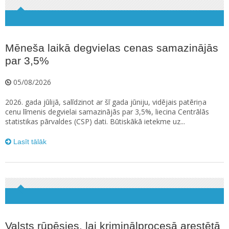
Mēneša laikā degvielas cenas samazinājās
par 3,5%
05/08/2026
2026. gada jūlijā, salīdzinot ar šī gada jūniju, vidējais patēriņa
cenu līmenis degvielai samazinājās par 3,5%, liecina Centrālās
statistikas pārvaldes (CSP) dati. Būtiskākā ietekme uz...
Lasīt tālāk
Valsts rūpēsies, lai kriminālprocesā arestētā