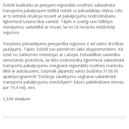
Šobrīd kvalitatīvi un pieejami reģionālās nozīmes sabiedriskā
transporta pakalpojumi būtībā notiek uz pārvadātāju rēķina. Līdz
ar to kritiskā situācija nozarē ar pakalpojumu nodrošināšanu
ilgtermiņā turpina tikai samilzt. Tāpēc ir svarīgi rast tūlītējus
risinājumus sadarbībā ar nozari, lai no tā neciestu iedzīvotāji
reģionos.
Pasažieru pārvadājumu pieejamība reģionos ir arī valsts drošības
jautājums. Tāpēc šobrīd nav piemērots laiks eksperimentiem. Kā
izriet no Satiksmes ministrijas ar Latvijas Pašvaldības savienību
vienošanās protokola, lai tiktu nodrošināta ilgtermiņā sabiedriskā
transporta pakalpojumu sniegšana reģionālās nozīmes maršrutu
tīklā ar autobusiem, turpmāk jāparedz valsts budžeta 31.06.00
apakšprogrammā “Dotācija zaudējumu segšanai sabiedriskā
transporta pakalpojumu sniedzējiem” bāzes palielināšana vismaz
par 19,4 milj. eiro.
1,104 skatījumi