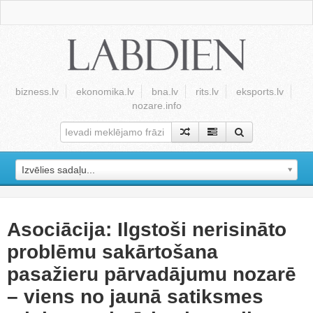
bizness.lv
ekonomika.lv
bna.lv
rits.lv
eksports.lv
nozare.info
Izvēlies sadaļu...
Asociācija: Ilgstoši nerisināto
problēmu sakārtošana
pasažieru pārvadājumu nozarē
– viens no jaunā satiksmes