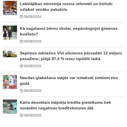
Labklājības ministrija rosina reformēt un būtiski
uzlabot vecāku pabalstu
06/08/2026
Kā sagatavot bērnu skolai, nepārslogojot ģimenes
budžetu?
06/08/2026
Septiņos mēnešos Vivi vilcienos pārvadāti 12 miljoni
pasažieru; jūlijā 97,4 % reisu izpildīti laikā
06/08/2026
Naudas glabāšana mājās var izmaksāt simtiem eiro
gadā
06/08/2026
Katrs desmitais mājokļa kredīta pieteikums tiek
noraidīts negatīvas kredītvēstures dēļ
06/08/2026