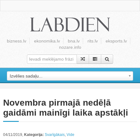
bizness.lv
ekonomika.lv
bna.lv
rits.lv
eksports.lv
nozare.info
Izvēlies sadaļu...
Novembra pirmajā nedēļā
gaidāmi mainīgi laika apstākļi
04/11/2019,
Kategorija:
Svarīgākais
,
Vide