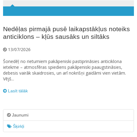
Nedēļas pirmajā pusē laikapstākļus noteiks
anticiklons – kļūs sausāks un siltāks
13/07/2026
Šonedēļ no rietumiem pakāpeniski pastiprināsies anticiklona
ietekme – atmosfēras spiediens pakāpeniski paaugstināsies,
debesis vairāk skaidrosies, un arī nokrišņi gaidāmi vien vietām.
Vējš...
Lasīt tālāk
Jaunumi
Šķirkļi