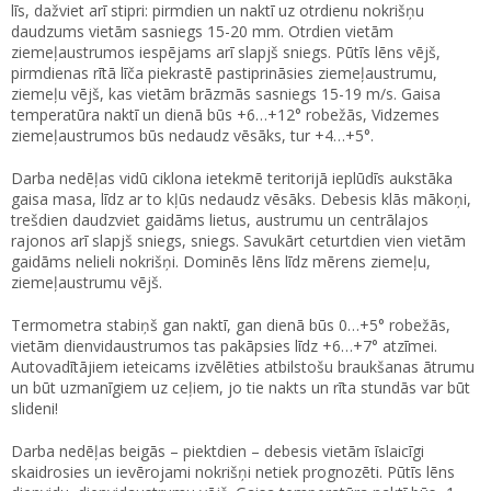
līs, dažviet arī stipri: pirmdien un naktī uz otrdienu nokrišņu
daudzums vietām sasniegs 15-20 mm. Otrdien vietām
ziemeļaustrumos iespējams arī slapjš sniegs. Pūtīs lēns vējš,
pirmdienas rītā līča piekrastē pastiprināsies ziemeļaustrumu,
ziemeļu vējš, kas vietām brāzmās sasniegs 15-19 m/s. Gaisa
temperatūra naktī un dienā būs +6…+12° robežās, Vidzemes
ziemeļaustrumos būs nedaudz vēsāks, tur +4…+5°.
Darba nedēļas vidū ciklona ietekmē teritorijā ieplūdīs aukstāka
gaisa masa, līdz ar to kļūs nedaudz vēsāks. Debesis klās mākoņi,
trešdien daudzviet gaidāms lietus, austrumu un centrālajos
rajonos arī slapjš sniegs, sniegs. Savukārt ceturtdien vien vietām
gaidāms nelieli nokrišņi. Dominēs lēns līdz mērens ziemeļu,
ziemeļaustrumu vējš.
Termometra stabiņš gan naktī, gan dienā būs 0…+5° robežās,
vietām dienvidaustrumos tas pakāpsies līdz +6…+7° atzīmei.
Autovadītājiem ieteicams izvēlēties atbilstošu braukšanas ātrumu
un būt uzmanīgiem uz ceļiem, jo tie nakts un rīta stundās var būt
slideni!
Darba nedēļas beigās – piektdien – debesis vietām īslaicīgi
skaidrosies un ievērojami nokrišņi netiek prognozēti. Pūtīs lēns