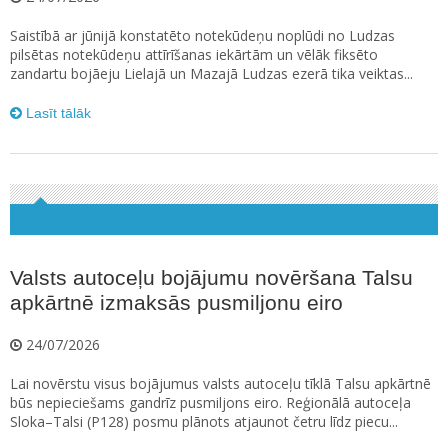
Saistībā ar jūnijā konstatēto notekūdeņu noplūdi no Ludzas
pilsētas notekūdeņu attīrīšanas iekārtām un vēlāk fiksēto
zandartu bojāeju Lielajā un Mazajā Ludzas ezerā tika veiktas...
Lasīt tālāk
Valsts autoceļu bojājumu novēršana Talsu
apkārtnē izmaksās pusmiljonu eiro
24/07/2026
Lai novērstu visus bojājumus valsts autoceļu tīklā Talsu apkārtnē
būs nepieciešams gandrīz pusmiljons eiro. Reģionālā autoceļa
Sloka–Talsi (P128) posmu plānots atjaunot četru līdz piecu...