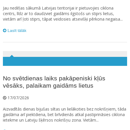
Jau nedēļas sākumā Latvijas teritorijai ir pietuvojies ciklona
centrs, līdz ar to daudzviet gaidāms ilgstošs un stiprs lietus,
vietām arī ļoti stiprs, tāpat veidosies atsevišķi pērkona negaisa...
Lasīt tālāk
No svētdienas laiks pakāpeniski kļūs
vēsāks, palaikam gaidāms lietus
17/07/2026
Aizvadītās dienas bijušas siltas un lielākoties bez nokrišņiem, tāda
gaidāma arī piektdiena, bet brīvdienās atkal pastiprināsies ciklona
ietekme un Latviju šķērsos nokrišņu zona. Vietām...