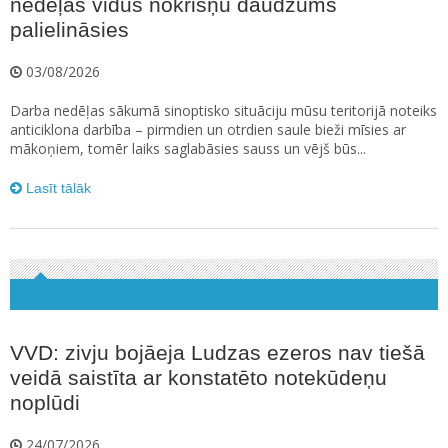
nedēļas vidus nokrišņu daudzums
palielināsies
03/08/2026
Darba nedēļas sākumā sinoptisko situāciju mūsu teritorijā noteiks
anticiklona darbība – pirmdien un otrdien saule bieži mīsies ar
mākoņiem, tomēr laiks saglabāsies sauss un vējš būs...
Lasīt tālāk
VVD: zivju bojāeja Ludzas ezeros nav tiešā
veidā saistīta ar konstatēto notekūdeņu
noplūdi
24/07/2026