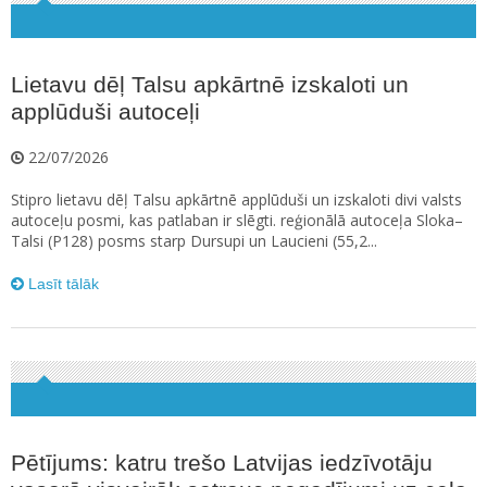
Lietavu dēļ Talsu apkārtnē izskaloti un
applūduši autoceļi
22/07/2026
Stipro lietavu dēļ Talsu apkārtnē applūduši un izskaloti divi valsts
autoceļu posmi, kas patlaban ir slēgti. reģionālā autoceļa Sloka–
Talsi (P128) posms starp Dursupi un Laucieni (55,2...
Lasīt tālāk
Pētījums: katru trešo Latvijas iedzīvotāju