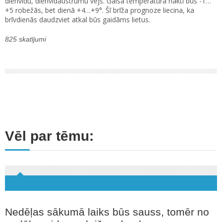
dienvidu, dienvidaustrumu vējš. Gaisa temperatūra naktī būs -1…
+5 robežās, bet dienā +4…+9°. Šī brīža prognoze liecina, ka
brīvdienās daudzviet atkal būs gaidāms lietus.
825 skatījumi
Vēl par tēmu:
Nedēļas sākumā laiks būs sauss, tomēr no