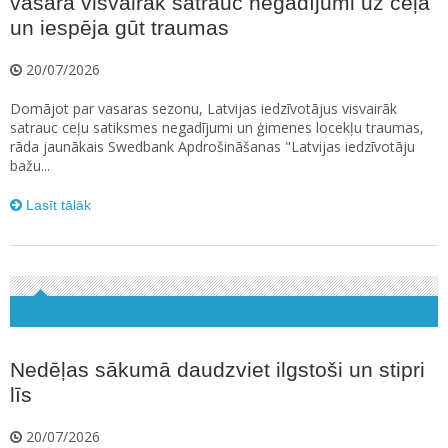
vasarā visvairāk satrauc negadījumi uz ceļa
un iespēja gūt traumas
20/07/2026
Domājot par vasaras sezonu, Latvijas iedzīvotājus visvairāk
satrauc ceļu satiksmes negadījumi un ģimenes locekļu traumas,
rāda jaunākais Swedbank Apdrošināšanas "Latvijas iedzīvotāju
bažu...
Lasīt tālāk
Nedēļas sākumā daudzviet ilgstoši un stipri
līs
20/07/2026